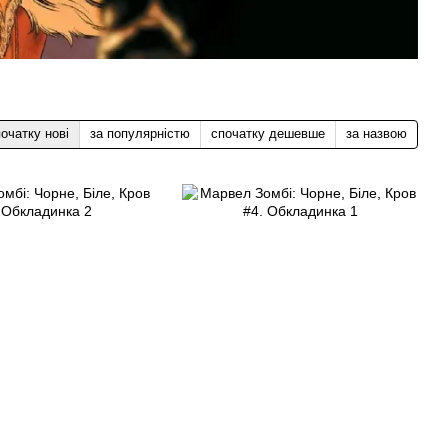
очатку нові
за популярністю
спочатку дешевше
за назвою