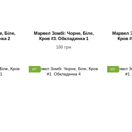
, Біле,
Марвел Зомбі: Чорне, Біле,
Марвел З
нка 2
Кров #3. Обкладинка 1
Кров #
100 грн
ХІТ
ХІТ