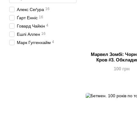
16
Алекс Сеґура
16
Ґарт Енніс
4
Говард Чайкін
16
Ешлі Аллен
4
Марк Гуггенхайм
Марвел Зомбі: Чорне
Кров #3. Обклади
100 грн