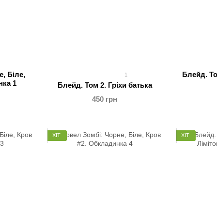
, Біле,
Блейд. То
1
нка 1
Блейд. Том 2. Гріхи батька
450 грн
ХІТ
ХІТ