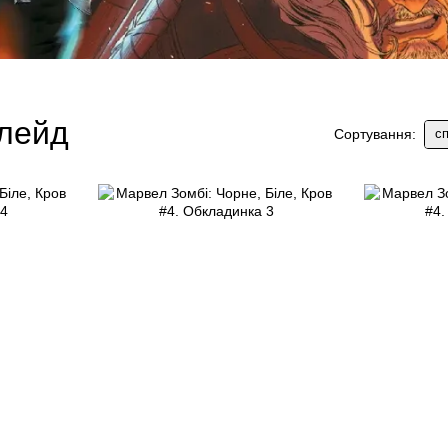
Блейд
сп
Сортування: