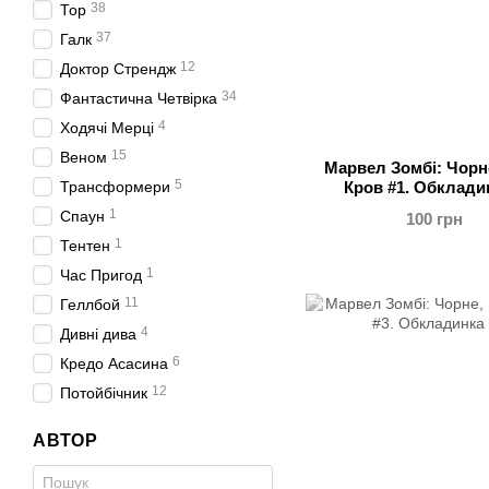
38
Тор
37
Галк
12
Доктор Стрендж
34
Фантастична Четвірка
4
Ходячі Мерці
15
Веном
Марвел Зомбі: Чорне
5
Трансформери
Кров #1. Обклади
1
Спаун
100 грн
1
Тентен
1
Час Пригод
11
Геллбой
4
Дивні дива
6
Кредо Асасина
12
Потойбічник
АВТОР