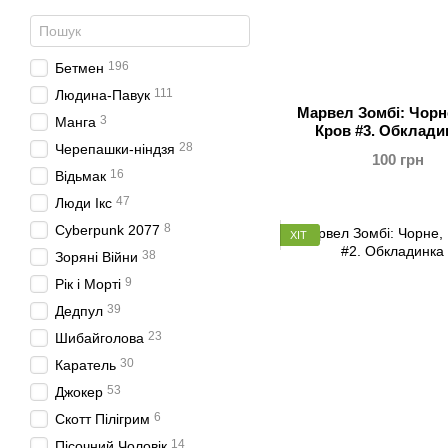
196
Бетмен
111
Людина-Павук
Марвел Зомбі: Чорне
3
Манга
Кров #3. Обклади
28
Черепашки-ніндзя
100 грн
16
Відьмак
47
Люди Ікс
8
Cyberpunk 2077
ХІТ
38
Зоряні Війни
9
Рік і Морті
39
Дедпул
23
Шибайголова
30
Каратель
53
Джокер
6
Скотт Пілігрим
14
Пісочний Чоловік