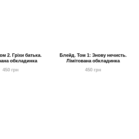
ом 2. Гріхи батька.
Блейд. Том 1: Знову нечисть.
вана обкладинка
Лімітована обкладинка
450 грн
450 грн