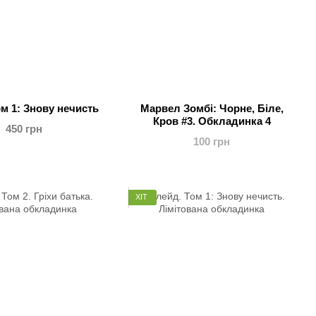
м 1: Знову нечисть
Марвел Зомбі: Чорне, Біле,
Кров #3. Обкладинка 4
450 грн
100 грн
ХІТ