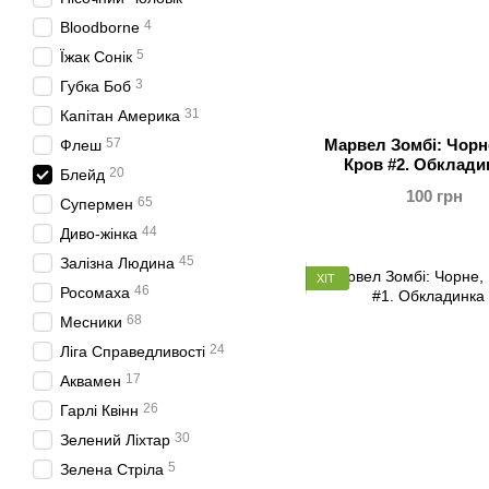
4
Bloodborne
5
Їжак Сонік
3
Губка Боб
31
Капітан Америка
57
Марвел Зомбі: Чорне
Флеш
Кров #2. Обклади
20
Блейд
100 грн
65
Супермен
44
Диво-жінка
45
Залізна Людина
ХІТ
46
Росомаха
68
Месники
24
Ліга Справедливості
17
Аквамен
26
Гарлі Квінн
30
Зелений Ліхтар
5
Зелена Стріла