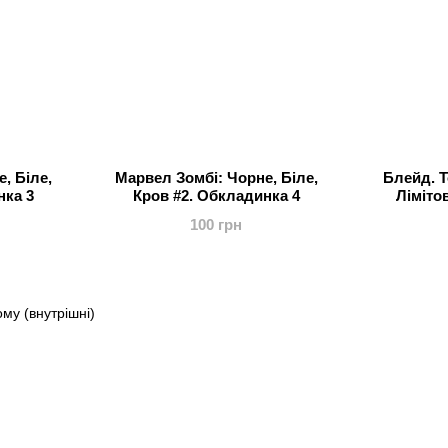
, Біле,
Марвел Зомбі: Чорне, Біле,
Блейд. Т
нка 3
Кров #2. Обкладинка 4
Ліміто
100 грн