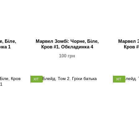
, Біле,
Марвел Зомбі: Чорне, Біле,
Марвел З
нка 1
Кров #1. Обкладинка 4
Кров #
100 грн
ХІТ
ХІТ