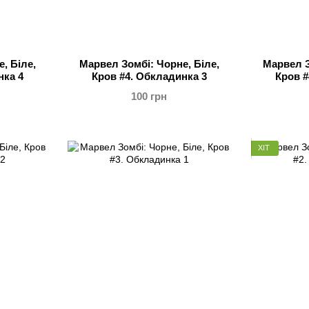
, Біле,
Марвел Зомбі: Чорне, Біле,
Марвел З
нка 4
Кров #4. Обкладинка 3
Кров #
100 грн
ХІТ