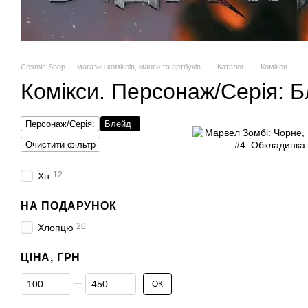
Cosmic Shop — магазин коміксів, манґи та артбуків
Каталог
Комікси
Комікси. Персонаж/Серія: 
Персонаж/Серія:
Блейд
Очистити фільтр
12
Хіт
НА ПОДАРУНОК
20
Хлопцю
ЦІНА, ГРН
Від Ціна, грн
До Ціна, грн
ОК