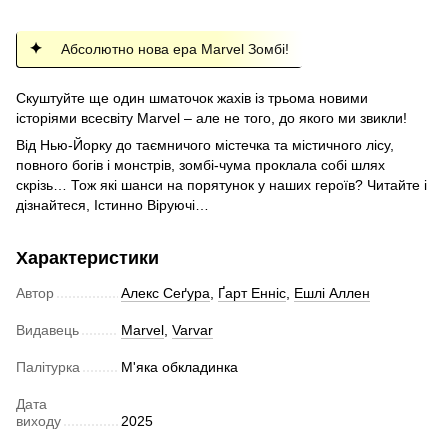
Абсолютно нова ера Marvel Зомбі!
Скуштуйте ще один шматочок жахів із трьома новими
історіями всесвіту Marvel – але не того, до якого ми звикли!
Від Нью-Йорку до таємничого містечка та містичного лісу,
повного богів і монстрів, зомбі-чума проклала собі шлях
скрізь… Тож які шанси на порятунок у наших героїв? Читайте і
дізнайтеся, Істинно Віруючі…
Характеристики
Автор
Алекс Сеґура
,
Ґарт Енніс
,
Ешлі Аллен
Видавець
Marvel
,
Varvar
Палітурка
М'яка обкладинка
Дата
виходу
2025