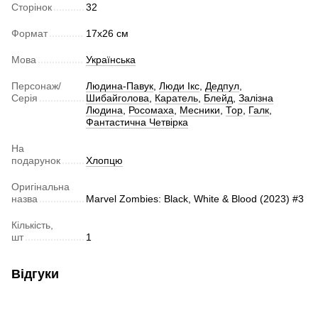
Сторінок
32
Формат
17x26 см
Мова
Українська
Персонаж/
Людина-Павук
,
Люди Ікс
,
Дедпул
,
Серія
Шибайголова
,
Каратель
,
Блейд
,
Залізна
Людина
,
Росомаха
,
Месники
,
Тор
,
Галк
,
Фантастична Четвірка
На
подарунок
Хлопцю
Оригінальна
назва
Marvel Zombies: Black, White & Blood (2023) #3
Кількість,
шт
1
Відгуки