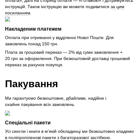
оплата», далі на сторінці оплати — «Готівкою» і дотримуйтесь
інструкцій. Також інструкцію ви можете подивитися
за цим
посиланням
.
Накладеним платежем
Оплата при отриманні у відділенні Нової Пошти. Для
замовлень понад 150 грн.
Плата за грошовий переказ — 2% від суми замовлення +
20 грн за оформлення. При безкоштовній доставці грошовий
переказ за рахунок покупця.
Пакування
Ми гарантуємо безкоштовне, дбайливе, надійне і
охайне пакування всіх замовлень.
Спеціальні пакети
Усі сингли і книги в м'якій обкладинці ми безкоштовно кладемо
в поліпропіленові пакети з багаторазової застібкою.