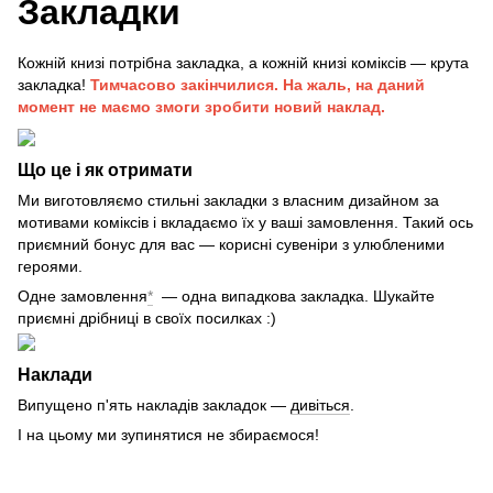
Закладки
Кожній книзі потрібна закладка, а кожній книзі коміксів — крута
закладка!
Тимчасово закінчилися. На жаль, на даний
момент не маємо змоги зробити новий наклад.
Що це і як отримати
Ми виготовляємо стильні закладки з власним дизайном за
мотивами коміксів і вкладаємо їх у ваші замовлення. Такий ось
приємний бонус для вас — корисні сувеніри з улюбленими
героями.
Одне замовлення
*
— одна випадкова закладка. Шукайте
приємні дрібниці в своїх посилках :)
Наклади
Випущено п'ять накладів закладок —
дивіться
.
І на цьому ми зупинятися не збираємося!