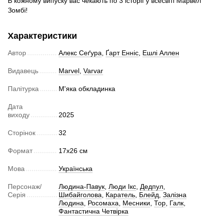
В кожному випуску вас чекають по 3 історії у всесвіті Марвел
Зомбі!
Характеристики
Автор
Алекс Сеґура
,
Ґарт Енніс
,
Ешлі Аллен
Видавець
Marvel
,
Varvar
Палітурка
М'яка обкладинка
Дата
виходу
2025
Сторінок
32
Формат
17x26 см
Мова
Українська
Персонаж/
Людина-Павук
,
Люди Ікс
,
Дедпул
,
Серія
Шибайголова
,
Каратель
,
Блейд
,
Залізна
Людина
,
Росомаха
,
Месники
,
Тор
,
Галк
,
Фантастична Четвірка