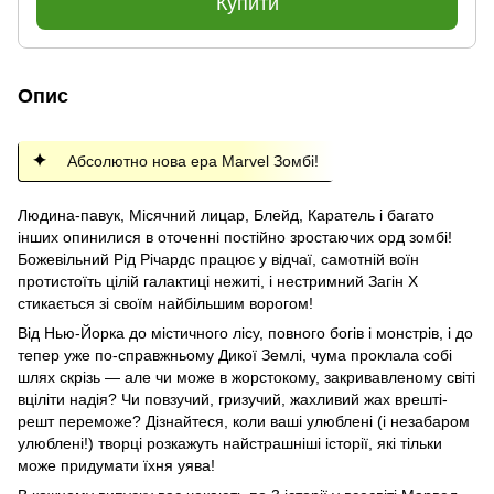
Купити
Опис
Абсолютно нова ера Marvel Зомбі!
Людина-павук, Місячний лицар, Блейд, Каратель і багато
інших опинилися в оточенні постійно зростаючих орд зомбі!
Божевільний Рід Річардс працює у відчаї, самотній воїн
протистоїть цілій галактиці нежиті, і нестримний Загін Х
стикається зі своїм найбільшим ворогом!
Від Нью-Йорка до містичного лісу, повного богів і монстрів, і до
тепер уже по-справжньому Дикої Землі, чума проклала собі
шлях скрізь — але чи може в жорстокому, закривавленому світі
вціліти надія? Чи повзучий, гризучий, жахливий жах врешті-
решт переможе? Дізнайтеся, коли ваші улюблені (і незабаром
улюблені!) творці розкажуть найстрашніші історії, які тільки
може придумати їхня уява!