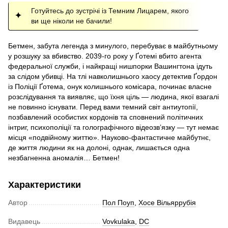
Готуйтесь до зустрічі із Темним Лицарем, якого
ви ще ніколи не бачили!
Бетмен, забута легенда з минулого, перебуває в майбутньому
у розшуку за вбивство. 2039-го року у Ґотемі вбито агента
федеральної служби, і найкращі нишпорки Вашингтона ідуть
за слідом убивці. На тлі навколишнього хаосу детектив Ґордон
із Поліції Ґотема, онук колишнього комісара, починає власне
розслідування та виявляє, що їхня ціль — людина, якої взагалі
не повинно існувати. Перед вами темний світ антиутопії,
позбавлений особистих кордонів та сповнений політичних
інтриг, психополіції та голографічного відеозв’язку — тут немає
місця «подвійному життю». Науково-фантастичне майбутнє,
де життя людини як на долоні, однак, лишається одна
незбагненна аномалія… Бетмен!
Характеристики
Автор
Пол Поуп
,
Хосе Вільяррубія
Видавець
Vovkulaka
,
DC