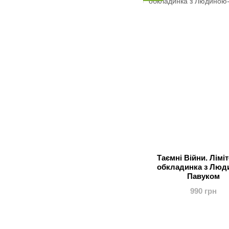
Таємні Війни. Лімі
обкладинка з Люд
Павуком
990 грн