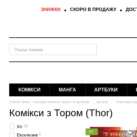
Перейти до основного контенту
ЗНИЖКИ
СКОРО В ПРОДАЖУ
ДОСТ
КОМІКСИ
МАНГА
АРТБУКИ
Cosmic Shop — магазин коміксів, манґи та артбуків
Каталог
Популярні пе
Комікси з Тором (Thor)
23
Хіт
ХІТ
1
Ексклюзив