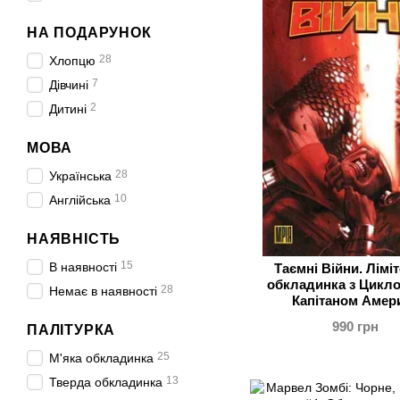
НА ПОДАРУНОК
28
Хлопцю
7
Дівчині
2
Дитині
МОВА
28
Українська
10
Англійська
НАЯВНІСТЬ
15
В наявності
Таємні Війни. Лімі
обкладинка з Цикло
28
Немає в наявності
Капітаном Амер
990 грн
ПАЛІТУРКА
25
М'яка обкладинка
13
Тверда обкладинка