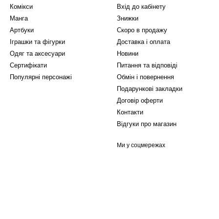
справжній воїн, який пройшов через численні битви і викликав поваг
Комікси
Вхід до кабінету
Манга
Знижки
ора з доставкою по Україні
Артбуки
Скоро в продажу
Іграшки та фігурки
Доставка і оплата
а в нашому магазині просто: оберіть цікаві видання, додайте їх до 
Одяг та аксесуари
Новини
їні, щоб ви могли насолоджуватися захоплюючими історіями про Тор
Сертифікати
Питання та відповіді
Популярні персонажі
Обмін і повернення
Подарункові закладки
Договір оферти
Контакти
Відгуки про магазин
Ми у соцмережах