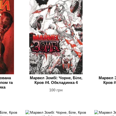
тована
Марвел Зомбі: Чорне, Біле,
Марвел З
пом та
Кров #4. Обкладинка 4
Кров #
ика
100 грн