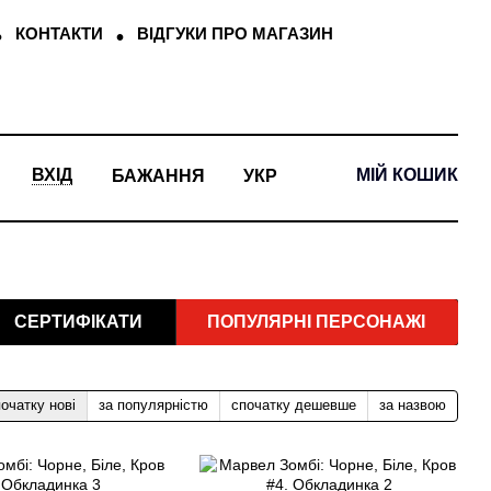
КОНТАКТИ
ВІДГУКИ ПРО МАГАЗИН
МІЙ КОШИК
ВХІД
БАЖАННЯ
УКР
СЕРТИФІКАТИ
ПОПУЛЯРНІ ПЕРСОНАЖІ
очатку нові
за популярністю
спочатку дешевше
за назвою