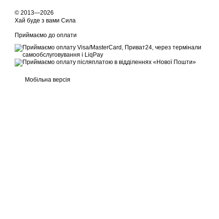
Тор не лише бог, а й 
© 2013—2026
їх довіру і дружбу.
Хай буде з вами Сила
Купити комікси про Т
Приймаємо до оплати
Замовити комікси про Тор
швидку доставку по Укра
Мобільна версія
,