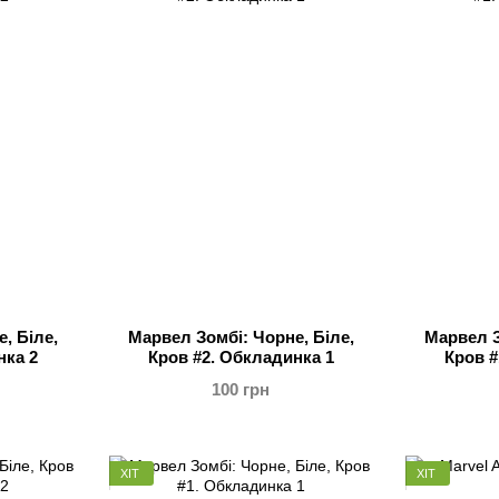
, Біле,
Марвел Зомбі: Чорне, Біле,
Марвел З
нка 2
Кров #2. Обкладинка 1
Кров #
100 грн
ХІТ
ХІТ