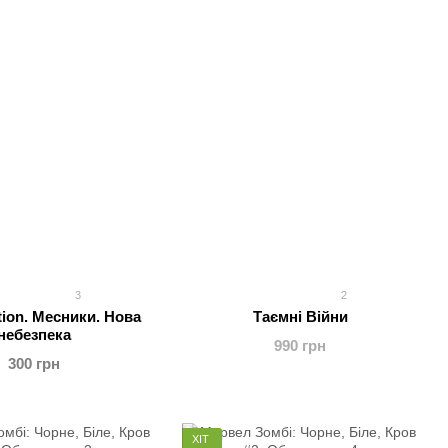
3
2
tion. Месники. Нова
Таємні Війни
небезпека
990 грн
300 грн
ХІТ