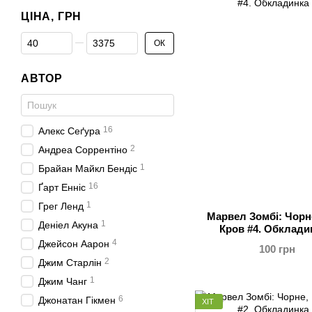
ЦІНА, ГРН
Від Ціна, грн
До Ціна, грн
ОК
АВТОР
16
Алекс Сеґура
2
Андреа Соррентіно
1
Брайан Майкл Бендіс
16
Ґарт Енніс
1
Грег Ленд
Марвел Зомбі: Чорне
1
Деніел Акуна
Кров #4. Обклади
4
Джейсон Аарон
100 грн
2
Джим Старлін
1
Джим Чанг
6
Джонатан Гікмен
ХІТ