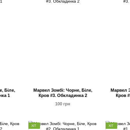
, Біле,
Марвел Зомбі: Чорне, Біле,
Марвел З
нка 1
Кров #3. Обкладинка 2
Кров #
100 грн
ХІТ
ХІТ