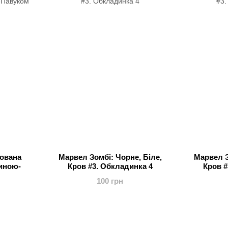
тована
Марвел Зомбі: Чорне, Біле,
Марвел З
иною-
Кров #3. Обкладинка 4
Кров #
100 грн