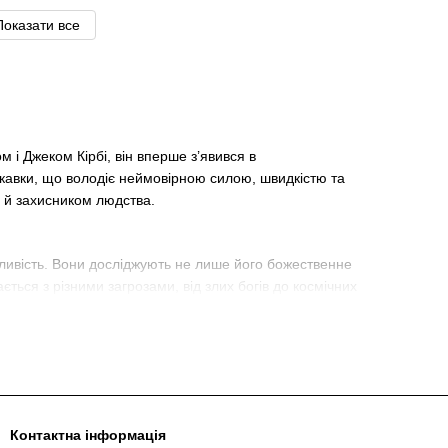
Показати все
 і Джеком Кірбі, він вперше з’явився в
скавки, що володіє неймовірною силою, швидкістю та
 й захисником людства.
дливість. Вони досліджують не лише його божественне
ється з різними загрозами, від злих богів до космічних
 хто гідний, можуть підняти його.
грозами, демонструючи свою відданість не лише своєму народу,
Контактна інформація