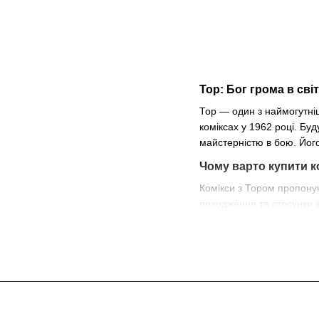
Тор: Бог грома в світ
Тор — один з наймогутніш
коміксах у 1962 році. Б
майстерністю в бою. Йог
Чому варто купити к
Комікси з Тором пропону
походження та стосунки з 
завойовників, і показує, 
Цікаві факти про Тор
Молот Тора, Мйольнір,
Тор є одним із заснов
але й Землі.