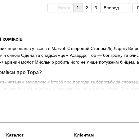
Назад
1
2
3
Вперед
і коміксів
их персонажів у всесвіті Marvel. Створений Стеном Лі, Ларрі Лібером
удучи сином Одена та спадкоємцем Асгарда, Тор — бог грому та бли
о чарівний молот Мйольнір робить його не лише потужним бійцем, а
омікси про Тора?
ють читачам захоплюючі історії про пригоди та боротьбу за справе
іншими богами, а й його взаємодію з людьми та їх світом. Тор стика
що навіть боги можуть відчувати сумніви та вразливість.
а
 не просто зброя — він також є символом гідності та сили, і лише ті,
ників Месників і активно бере участь у їхній боротьбі з різними за
Каталог
Клієнтам