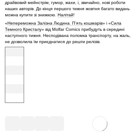
драйвовий мейнстрім, гумор, жахи, і, звичайно, нові роботи
наших авторів. До кінця першого тижня жовтня багато видань
можна купити зі знижкою.
Налітай
!
«
Непереможна Залізна Людина. П’ять кошмарів
» і «
Сила
Темного Кристалу
» від Molfar Comics прибудуть в середині
наступного тижня. Несподівана поломка транспорту, на жаль,
не дозволила їм приєднатися до решти релізів.