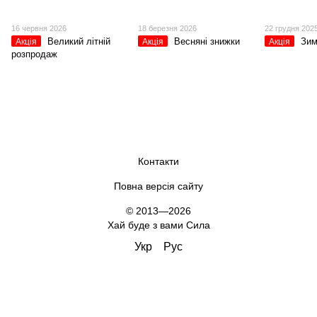
16 червня 2026
18 березня 2026
22 грудня 202
Великий літній
Весняні знижки
Зим
Акція
Акція
Акція
розпродаж
Контакти
Повна версія сайту
© 2013—2026
Хай буде з вами Сила
Укр
Рус