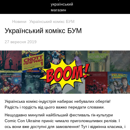
Новини
Український комікс БУМ
Український комікс БУМ
27 вересня 2019
Українська комікс-індустрія набирає небувалих обертів!
Радість і гордість від цього важко передати словами.
Нещодавно минулий найбільший фестиваль гік-культури
Comic Con Ukraine приніс чимало приголомшливих релізів. І
ось вони вже доступні для замовлення! Тут і відмінна класика, і