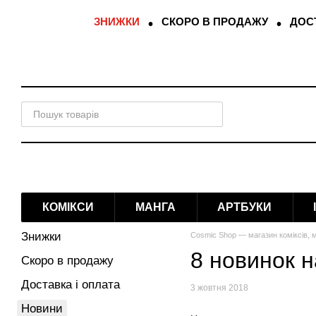
Перейти до основного контенту
ЗНИЖКИ
СКОРО В ПРОДАЖУ
ДОСТ
КОМІКСИ
МАНГА
АРТБУКИ
Знижки
Cosmic Shop — магазин коміксів, м
8 новинок 
Скоро в продажу
Доставка і оплата
3 жовтня 2018
Новини