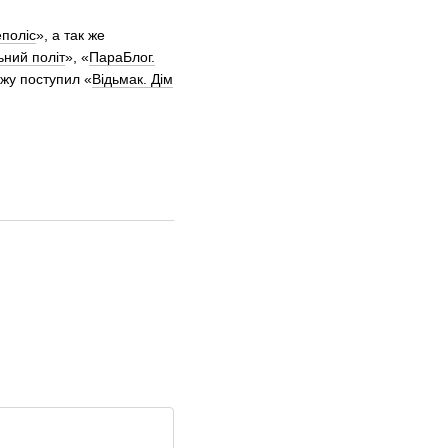
поліс
», а так же
ний політ
», «
ПараБлог.
ажу поступил «
Відьмак. Дім