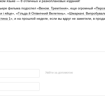
ком языке — 8 отличных и разноплановых изданий!
емьере фильма подоспел «
Веном. Тремтіння
», еще огромный «
Персе
 і яйце
», «
Гільда й Опівнічний Велетень
», «
Шмаркачі. Випробуваль
стина 1
», и на прошлой неделе, если вы вдруг не заметили, в прод
Увійти за допомогою