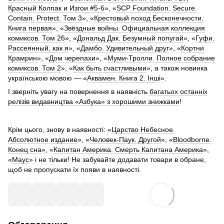
Красный Колпак и Изгои #5-6
», «
SCP Foundation. Secure.
Contain. Protect. Том 3
», «
Крестовый поход Бесконечности.
Книга первая
», «
Звёздные войны. Официальная коллекция
комиксов. Том 26
», «
Дональд Дак. Безумный попугай
», «
Гуфи.
Рассеянный, как я
», «
Дамбо. Удивительный друг
», «
Кортни
Крамрин
», «
Дом черепахи
», «
Муми-Тролли. Полное собрание
комиксов. Том 2
», «
Как быть счастливыми
», а також новинка
українською мовою — «
Аквамен. Книга 2. Інші
».
І зверніть увагу на повернення в наявність
багатьох останніх
релізів видавництва «Азбука» з хорошими знижками
!
Крім цього, знову в наявності: «
Царство Небесное.
Абсолютное издание
», «
Человек-Паук. Другой
», «
Bloodborne.
Конец сна
», «
Капитан Америка. Смерть Капитана Америка
»,
«
Маус
» і не тільки! Не забувайте додавати товари в обране,
щоб не пропускати їх появи в наявності.