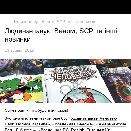
Людина-павук, Веном, SCP та інші новинки
Людина-павук, Веном, SCP та інші
новинки
13 травня 2019
Свіжі новинки на будь-який смак!
Зустрічайте: величезний омнібус «
Удивительный Человек-
Паук. Полное издание
», «
Вселенная Венома
», «
Американские
Боги. Я Ансель
», «
Вселенная DC. Rebirth. Титаны #10;