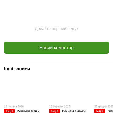
Додайте перший відгук
Новий коментар
Інші записи
16 червня 2026
18 березня 2026
22 грудня 202
Великий літній
Весняні знижки
Зим
Акція
Акція
Акція