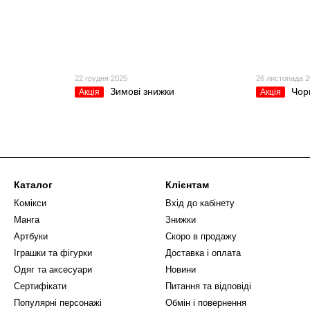
22 грудня 2025
26 листопада 
Зимові знижки
Чор
Акція
Акція
Каталог
Клієнтам
Комікси
Вхід до кабінету
Манга
Знижки
Артбуки
Скоро в продажу
Іграшки та фігурки
Доставка і оплата
Одяг та аксесуари
Новини
Сертифікати
Питання та відповіді
Популярні персонажі
Обмін і повернення