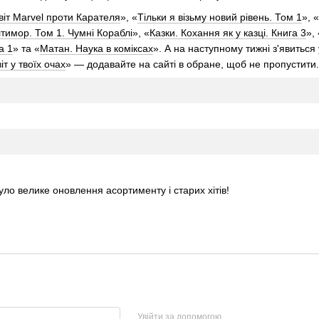
віт Marvel проти Карателя
», «
Тільки я візьму новий рівень. Том 1
», «
тимор. Том 1. Чумні Кораблі
», «
Казки. Кохання як у казці. Книга 3
», 
а 1
» та «
Матан. Наука в коміксах
». А на наступному тижні з'явиться
т у твоїх очах
» — додавайте на сайті в обране, щоб не пропустити.
уло велике оновлення асортименту і старих хітів!
Увійти за допомогою