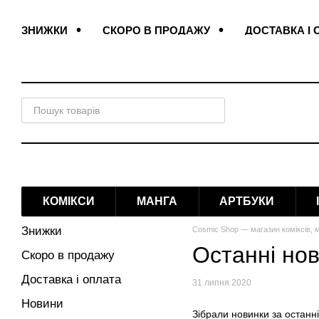
Перейти до основного контенту
ЗНИЖКИ
СКОРО В ПРОДАЖУ
ДОСТАВКА І 
ПОДАРУНКОВІ ЗАКЛАДКИ
ДОГОВІР ОФЕРТИ
КОМІКСИ
МАНГА
АРТБУКИ
Знижки
Cosmic Shop — магазин коміксів, м
Останні но
Скоро в продажу
Доставка і оплата
31 липня 2020
Новини
Зібрали новинки за останні