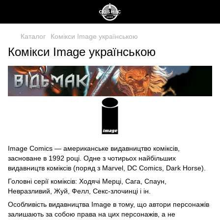
Каталог
Комікси Image українською
Комікси Image українською
Image Comics — американське видавництво коміксів,
засноване в 1992 році. Одне з чотирьох найбільших
видавництв коміксів (поряд з Marvel, DC Comics, Dark Horse).
Головні серії коміксів: Ходячі Мерці, Сага, Спаун,
Невразливий, Жуй, Фелл, Секс-злочинці і ін.
Особливість видавництва Image в тому, що автори персонажів
залишають за собою права на цих персонажів, а не