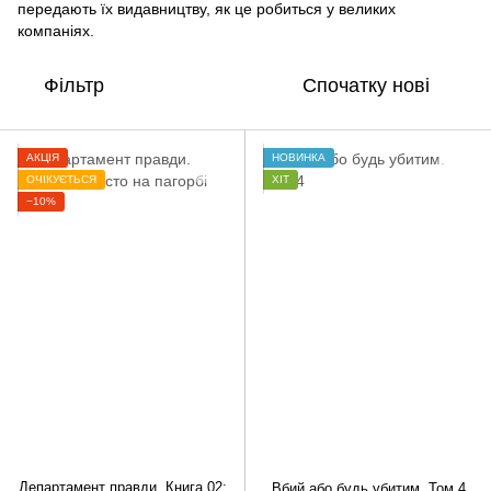
передають їх видавництву, як це робиться у великих
компаніях.
Фільтр
Спочатку нові
АКЦІЯ
НОВИНКА
ОЧІКУЄТЬСЯ
ХІТ
−10%
Департамент правди. Книга 02:
Вбий або будь убитим. Том 4