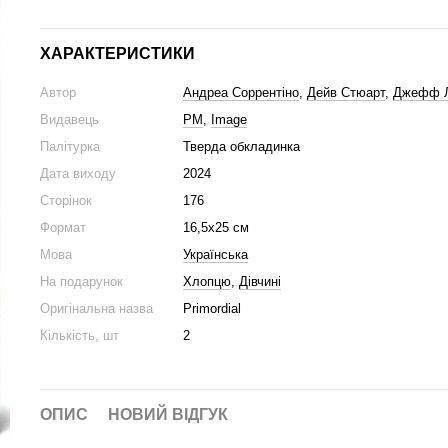
ХАРАКТЕРИСТИКИ
Автор
Андреа Соррентіно
,
Дейв Стюарт
,
Джефф Л
Видавець
РМ
,
Image
Палітурка
Тверда обкладинка
Дата виходу
2024
Сторінок
176
Формат
16,5x25 cм
Мова
Українська
На подарунок
Хлопцю
,
Дівчині
Оригінальна назва
Primordial
Кількість, шт
2
ОПИС
НОВИЙ ВІДГУК