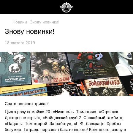
Новини
Знову новинки!
Знову новинки!
18 лютого 2019
Свято новинок триває!
Цього разу їх майже 20: «
Никополь. Трилогия
», «
Стрэндж.
Доктор вне игры!
», «
Бойцовский клуб 2. Спокойный гамбит
»,
«
Пацаны. Том второй: За работу
», «
Г. Ф. Лавкрафт. Хребты
безумия. Тетрадь первая
» і багато іншого! Крім цього, знову в