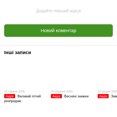
Додайте перший відгук
Новий коментар
Інші записи
16 червня 2026
18 березня 2026
22 грудня 202
Великий літній
Весняні знижки
Зим
Акція
Акція
Акція
розпродаж