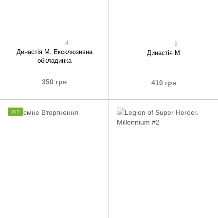
4
3
Династія М. Ексклюзивна
Династія М
обкладинка
350 грн
410 грн
ХІТ