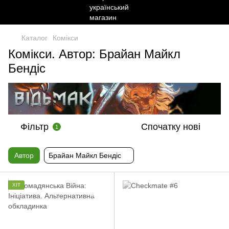
Каталог
Комікси
Комікси. Автор: Брайан Майкл
Бендіс
Фільтр
Спочатку нові
1
Автор
Брайан Майкл Бендіс
ХІТ