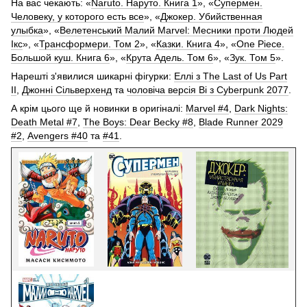
На вас чекають: «
Naruto. Наруто. Книга 1
», «
Супермен.
Человеку, у которого есть все
», «
Джокер. Убийственная
улыбка
», «
Велетенський Малий Marvel: Месники проти Людей
Ікс
», «
Трансформери. Том 2
», «
Казки. Книга 4
», «
One Piece.
Большой куш. Книга 6
», «
Крута Адель. Том 6
», «
Зук. Том 5
».
Нарешті з'явилися шикарні фігурки:
Еллі з The Last of Us Part
II
,
Джонні Сільверхенд
та
чоловіча версія Ві з Cyberpunk 2077
.
А крім цього ще й новинки в оригіналі:
Marvel #4
,
Dark Nights:
Death Metal #7
,
The Boys: Dear Becky #8
,
Blade Runner 2029
#2
,
Avengers #40
та
#41
.