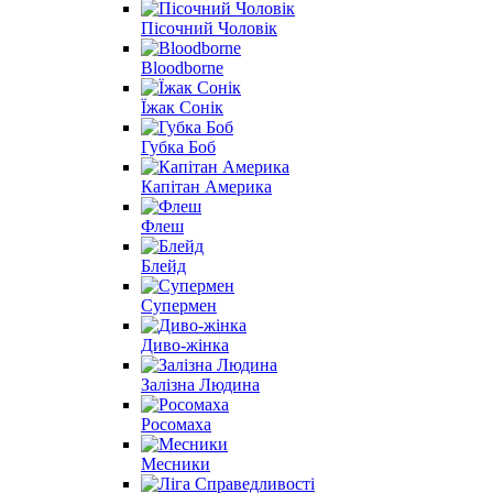
Пісочний Чоловік
Bloodborne
Їжак Сонік
Губка Боб
Капітан Америка
Флеш
Блейд
Супермен
Диво-жінка
Залізна Людина
Росомаха
Месники