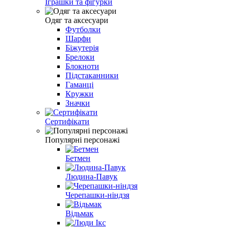
Іграшки та фігурки
Одяг та аксесуари
Футболки
Шарфи
Біжутерія
Брелоки
Блокноти
Підстаканники
Гаманці
Кружки
Значки
Сертифікати
Популярні персонажі
Бетмен
Людина-Павук
Черепашки-ніндзя
Відьмак