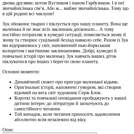
двома друзями: котом Вугликом і паном Гарбузиком. І в неї
звичайнісінька сім’я. Або ж... майже звичайнісінька. Тому що
в цій родині всі чаклуни!
Зук обожнює тварин і піклується про нашу планету. Вона ще
маленька й не знає всіх заклинань досконало... А тому
постійно потрапляє в кумедні ситуації, помиляється знову й
знову та створює суцільний безлад навколо себе. Разом із Зук
ми відправимось у світ, наповнений нью-йоркським
колоритом і магічними заклинаннями. Добрі, кумедні й
повчальні історії про маленьку Зук навчать ваших діток
піклуватися про інших і берегти свою планету.
Основні моменти:
Динамічний сюжет про пригоди маленької відьми.
Оригінальні історії, наповнені гумором, які створив
відомий на весь світ художник Серж Блок.
Короткі та повчальні оповідання пробуджують у вашої
дитини інтерес до літератури й заохочують до
самостійного читання.
Той випадок, коли читання приносить задоволення
абсолютно всім незалежно від віку.
Опис