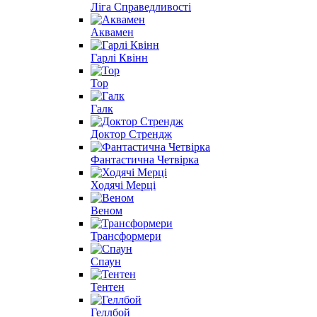
Ліга Справедливості
Аквамен
Гарлі Квінн
Тор
Галк
Доктор Стрендж
Фантастична Четвірка
Ходячі Мерці
Веном
Трансформери
Спаун
Тентен
Геллбой