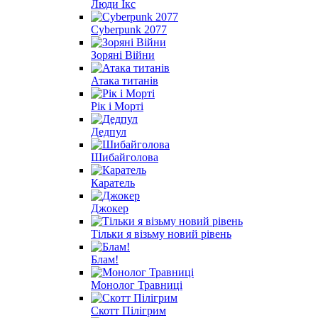
Люди Ікс
Cyberpunk 2077
Зоряні Війни
Атака титанів
Рік і Морті
Дедпул
Шибайголова
Каратель
Джокер
Тільки я візьму новий рівень
Блам!
Монолог Травниці
Скотт Пілігрим