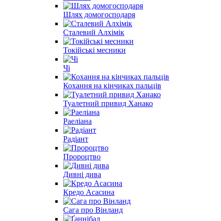
Шлях домогосподаря
Сталевий Алхімік
Токійські месники
Чі
Кохання на кінчиках пальців
Туалетний привид Ханако
Раеліана
Радіант
Пророцтво
Дивні дива
Кредо Асасина
Сага про Вінланд