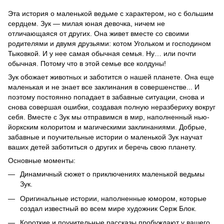
Эта история о маленькой ведьме с характером, но с большим
сердцем. Зук — милая юная девочка, ничем не
отличающаяся от других. Она живет вместе со своими
родителями и двумя друзьями: котом Угольком и господином
Тыковкой. И у нее самая обычная семья. Ну… или почти
обычная. Потому что в этой семье все колдуны!
Зук обожает животных и заботится о нашей планете. Она еще
маленькая и не знает все заклинания в совершенстве... И
поэтому постоянно попадает в забавные ситуации, снова и
снова совершая ошибки, создавая полную неразбериху вокруг
себя. Вместе с Зук мы отправимся в мир, наполненный нью-
йоркским колоритом и магическими заклинаниями. Добрые,
забавные и поучительные истории о маленькой Зук научат
ваших детей заботиться о других и беречь свою планету.
Основные моменты:
Динамичный сюжет о приключениях маленькой ведьмы
Зук.
Оригинальные истории, наполненные юмором, которые
создал известный во всем мире художник Серж Блок.
Короткие и поучительные рассказы пробуждают у вашего