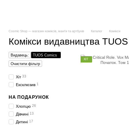
Cosmic Shop — магазин коміксів, манґи та артбуків
Каталог
Комікси
Комікси видавництва TUOS
Видавець:
TUOS Comics
ХІТ
Очистити фільтр
33
Хіт
1
Ексклюзив
НА ПОДАРУНОК
26
Хлопцю
13
Дівчині
17
Дитині