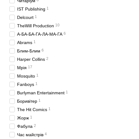
Читаріум
1
IST Publishing
1
Delcourt
10
TheWill Production
6
А-БА-БА-ГА-ЛА-МА-ГА
1
Abrams
6
Блим-Блим
2
Harper Collins
17
Мрія
1
Mosquito
1
Fanboys
1
Burlyman Entertainment
1
Боривітер
1
The Hit Comics
1
Жорж
2
Фабула
4
Час майстрів