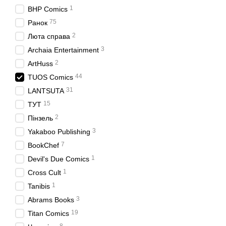
1
BHP Comics
75
Ранок
2
Люта справа
3
Archaia Entertainment
2
ArtHuss
44
TUOS Comics
31
LANTSUTA
15
ТУТ
2
Пінзель
3
Yakaboo Publishing
7
BookChef
1
Devil's Due Comics
1
Cross Cult
1
Tanibis
3
Abrams Books
19
Titan Comics
8