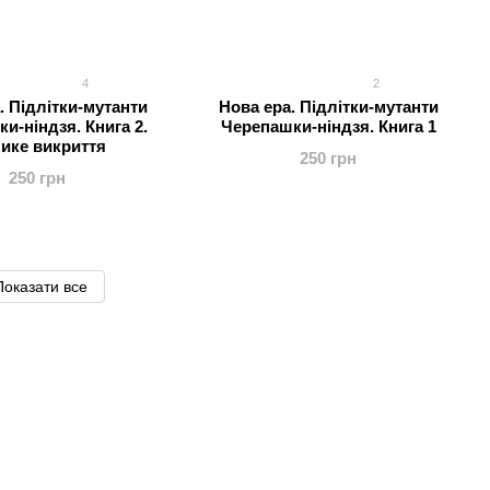
4
2
. Підлітки-мутанти
Нова ера. Підлітки-мутанти
и-ніндзя. Книга 2.
Черепашки-ніндзя. Книга 1
ике викриття
250 грн
250 грн
Показати все