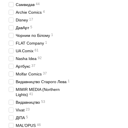
44
Самвидав
4
Archie Comics
17
Disney
5
ДавАрт
1
Чорним по Білому
1
FLAT Company
61
UA Comix
92
Nasha Idea
37
Артбукс
37
Molfar Comics
1
Видавництво Старого Лева
MIMIR MEDIA (Northern
41
Lights)
53
Видавництво
23
Vivat
5
ДIПА
46
MAL’OPUS