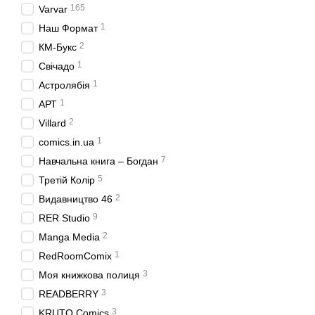
165
Varvar
1
Наш Формат
2
КМ-Букс
1
Свічадо
1
Астролябія
1
АРТ
2
Villard
1
comics.in.ua
7
Навчальна книга – Богдан
5
Третій Колір
2
Видавництво 46
9
RER Studio
2
Manga Media
1
RedRoomComix
3
Моя книжкова полиця
3
READBERRY
3
KRUTO Comics