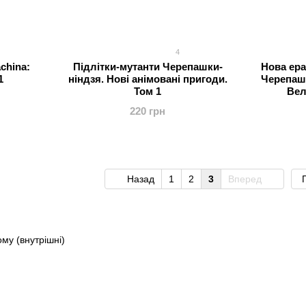
4
achina:
Підлітки-мутанти Черепашки-
Нова ера
1
ніндзя. Нові анімовані пригоди.
Черепашк
Том 1
Вел
220 грн
Назад
1
2
3
Вперед