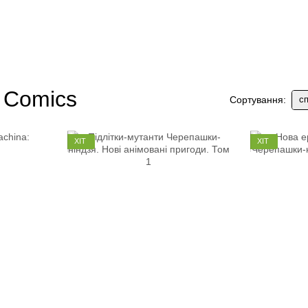
 Comics
сп
Сортування:
ХІТ
ХІТ