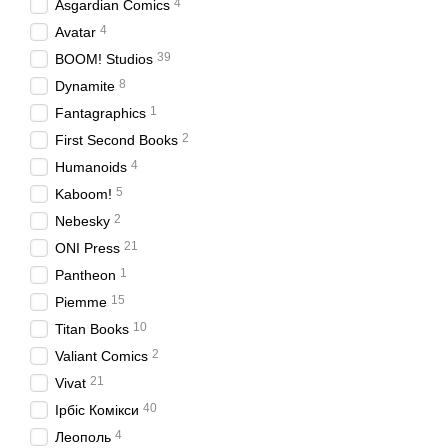
4
Asgardian Comics
4
Avatar
39
BOOM! Studios
8
Dynamite
1
Fantagraphics
2
First Second Books
4
Humanoids
5
Kaboom!
2
Nebesky
21
ONI Press
1
Pantheon
15
Piemme
10
Titan Books
2
Valiant Comics
21
Vivat
40
Ірбіс Комікси
4
Леополь