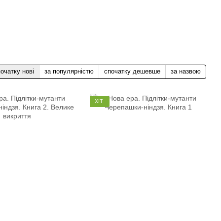
очатку нові
за популярністю
спочатку дешевше
за назвою
ХІТ