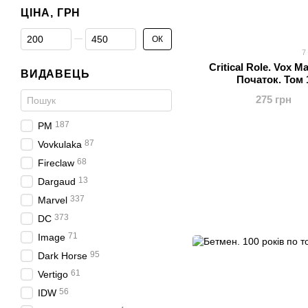
ЦІНА, ГРН
Від Ціна, грн
До Ціна, грн
ОК
7
Critical Role. Vox M
ВИДАВЕЦЬ
Початок. Том 
275 грн
187
РМ
87
Vovkulaka
68
Fireclaw
13
Dargaud
337
Marvel
373
DC
71
Image
95
Dark Horse
61
Vertigo
56
IDW