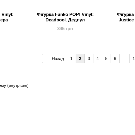
Vinyl:
Фігурка Funko POP! Vinyl:
Фігурка 
Мера
Deadpool. Дeдпул
Justice
345 грн
Назад
1
2
3
4
5
6
...
1