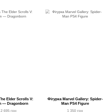
he Elder Scrolls V:
Фігурка Marvel Gallery: Spider-
m — Dragonborn
Man PS4 Figure
2 695 грн
1 350 грн