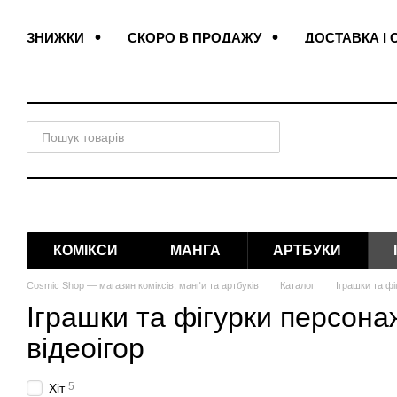
Перейти до основного контенту
ЗНИЖКИ
СКОРО В ПРОДАЖУ
ДОСТАВКА І 
ПОДАРУНКОВІ ЗАКЛАДКИ
ДОГОВІР ОФЕРТИ
КОМІКСИ
МАНГА
АРТБУКИ
Cosmic Shop — магазин коміксів, манґи та артбуків
Каталог
Іграшки та фі
Іграшки та фігурки персонаж
відеоігор
5
Хіт