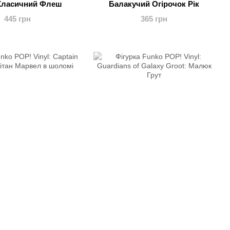
 Класичний Флеш
Балакучий Огірочок Рік
445 грн
365 грн