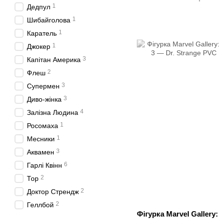
1
Дедпул
1
Шибайголова
1
Каратель
1
Джокер
3
Капітан Америка
2
Флеш
3
Супермен
3
Диво-жінка
4
Залізна Людина
1
Росомаха
1
Месники
3
Аквамен
6
Гарлі Квінн
2
Тор
2
Доктор Стрендж
2
Геллбой
Фігурка Marvel Gallery