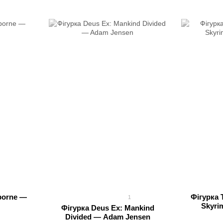
borne —
Фігурка T
1
Skyri
Фігурка Deus Ex: Mankind
Divided — Adam Jensen