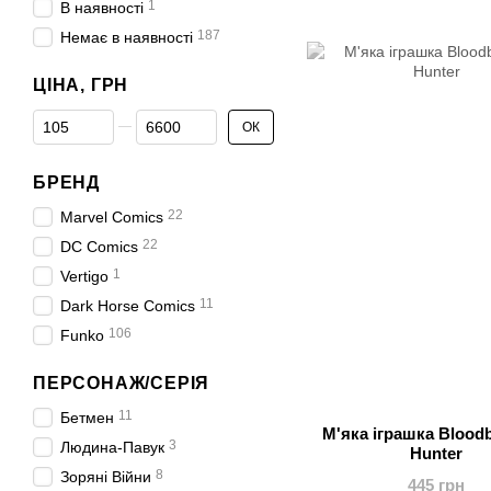
1
В наявності
187
Немає в наявності
ЦІНА, ГРН
Від Ціна, грн
До Ціна, грн
ОК
БРЕНД
22
Marvel Comics
22
DC Comics
1
Vertigo
11
Dark Horse Comics
106
Funko
ПЕРСОНАЖ/СЕРІЯ
11
Бетмен
М'яка іграшка Blood
3
Людина-Павук
Hunter
8
Зоряні Війни
445 грн