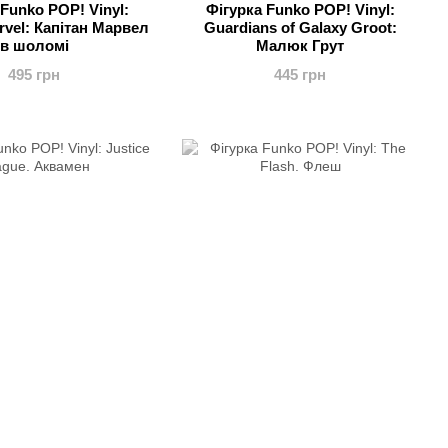
Funko POP! Vinyl:
Фiгурка Funko POP! Vinyl:
rvel: Капітан Марвел
Guardians of Galaxy Groot:
в шоломі
Малюк Грут
495 грн
445 грн