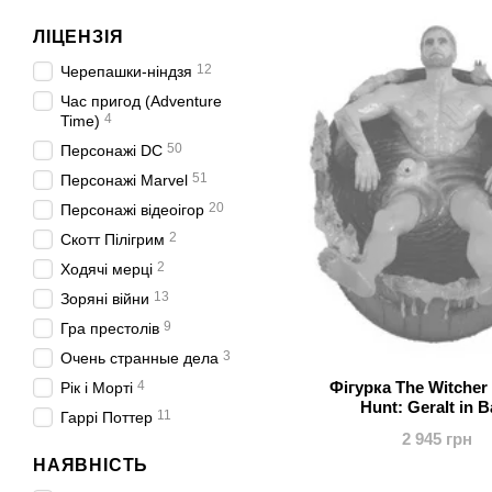
ЛІЦЕНЗІЯ
12
Черепашки-ніндзя
Час пригод (Adventure
4
Time)
50
Персонажі DC
51
Персонажі Marvel
20
Персонажі відеоігор
2
Скотт Пілігрим
2
Ходячі мерці
13
Зоряні війни
9
Гра престолів
3
Очень странные дела
4
Фігурка The Witcher 
Рік і Морті
Hunt: Geralt in B
11
Гаррі Поттер
2 945 грн
НАЯВНІСТЬ