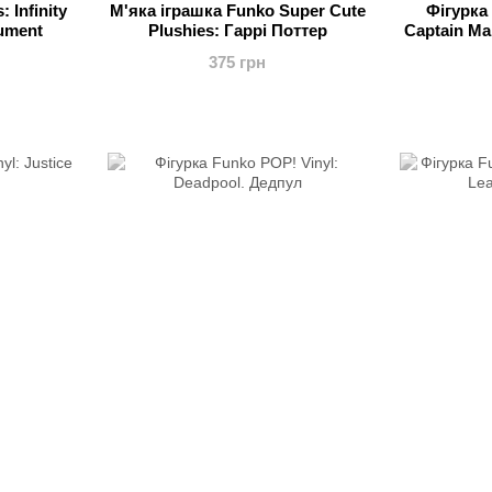
 Infinity
М'яка іграшка Funko Super Cute
Фігурка 
ument
Plushies: Гаррі Поттер
Captain Ma
375 грн