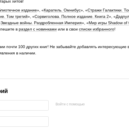
тарых хитов!
блиотечное издание
», «
Каратель. Омнибус
», «
Стражи Галактики. То
е. Том третий
», «
Сорвиголова. Полное издание. Книга 2
», «
Дэдпул
«
Звездные войны. Раздробленная Империя
», «
Мир игры Shadow of 
 Спешите в
раздел с новинками
или в свои
списки избранного
!
чии почти 100 других книг! Не забывайте добавлять интересующие 
явления в наличии.
рий
Войти с помощью