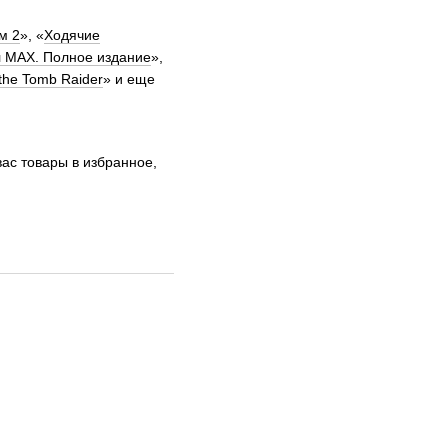
м 2
», «
Ходячие
 MAX. Полное издание
»,
the Tomb Raider
» и еще
вас товары в избранное,