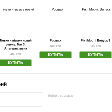
Тільки я візьму новий
Роршах
Рік і Морті. Випуск 3
рівень. Том 3.
600 грн
100 грн
Альтернативна
обкладинка
480 грн
КУПИТЬ
КУПИТЬ
КУПИТЬ
рий
Войти с помощью