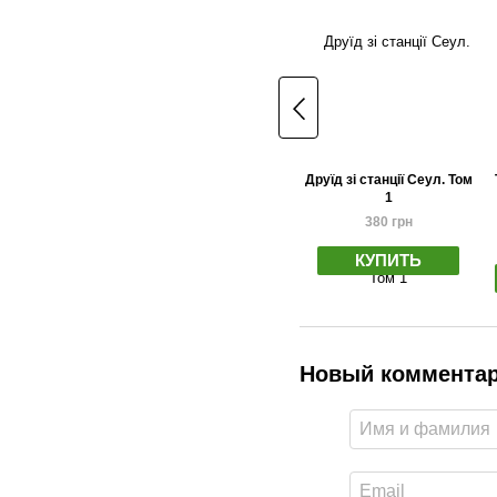
Друїд зі станції Сеул. Том
1
380 грн
КУПИТЬ
Новый коммента