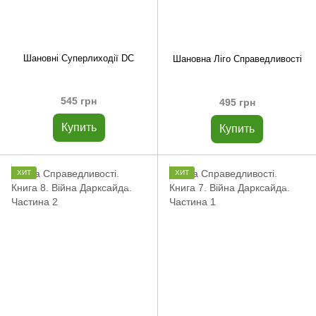
Шановні Суперлиходії DC
Шановна Ліго Справедливості
545 грн
495 грн
Купить
Купить
ХИТ
ХИТ