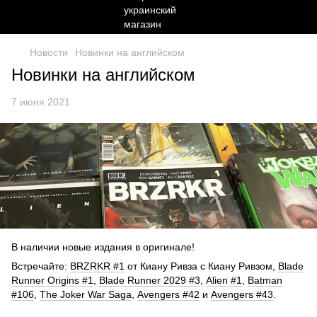
Новости
Новинки на английском
Новинки на английском
7 июня 2021
В наличии новые издания в оригинале!
Встречайте:
BRZRKR #1
от Киану Ривза с Киану Ривзом,
Blade
Runner Origins #1
,
Blade Runner 2029 #3
,
Alien #1
,
Batman
#106
,
The Joker War Saga
,
Avengers #42
и
Avengers #43
.