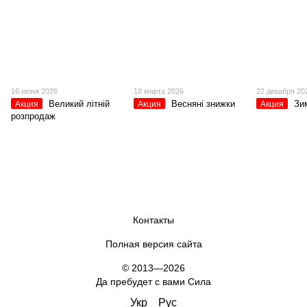
16 июня 2026
18 марта 2026
22 декабря 20
Великий літній
Весняні знижки
Зи
Акция
Акция
Акция
розпродаж
Контакты
Полная версия сайта
© 2013—2026
Да пребудет с вами Сила
Укр
Рус