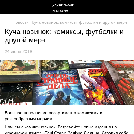
Новости
Куча новинок: комиксы, футболки и другой мерч
Куча новинок: комиксы, футболки и
другой мерч
24 июня 2019
Большое пополнение ассортимента комиксами и
разнообразным мерчем!
Начнем с комикс-новинок. Встречайте новые издания на
украинском языке: «
Тоні Старк. Залізна Людина. Створив себе