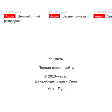
16 июня 2026
18 марта 2026
22 декабря 20
Великий літній
Весняні знижки
Зи
Акция
Акция
Акция
розпродаж
Контакты
Полная версия сайта
© 2013—2026
Да пребудет с вами Сила
Укр
Рус