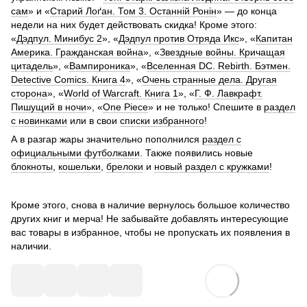
сам
» и «
Старий Лоґан. Том 3. Останній Ронін
» — до конца
недели на них будет действовать скидка! Кроме этого:
«
Дэдпул. Минибус 2
», «
Дэдпул против Отряда Икс
», «
Капитан
Америка. Гражданская война
», «
Звездные войны. Кричащая
цитадель
», «
Вампироника
», «
Вселенная DC. Rebirth. Бэтмен.
Detective Comics. Книга 4
», «
Очень странные дела. Другая
сторона
», «
World of Warcraft. Книга 1
», «
Г. Ф. Лавкрафт.
Пишущий в ночи
», «
One Piece
» и не только! Спешите в
раздел
с новинками
или в свои
списки избранного
!
А в разгар жары значительно пополнился
раздел с
официальными футболками
. Также появились новые
блокноты
,
кошельки
,
брелоки
и
новый раздел с кружками
!
Кроме этого, снова в наличие вернулось большое количество
других книг и мерча! Не забывайте добавлять интересующие
вас товары в избранное, чтобы не пропускать их появления в
наличии.