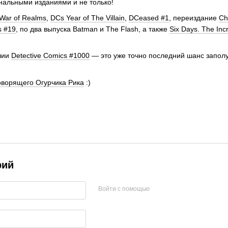
нальными изданиями и не только!
War of Realms
,
DCs Year of The Villain
,
DCeased #1
, переиздание
Ch
s #19
, по два выпуска Batman и The Flash, а также
Six Days. The Incr
ичии
Detective Comics #1000
— это уже точно последний шанс заполу
оворящего Огурчика Рика
:)
рий
Войти с помощью