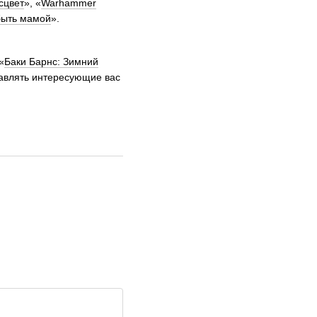
сцвет
», «
Warhammer
быть мамой
».
«
Баки Барнс: Зимний
бавлять интересующие вас