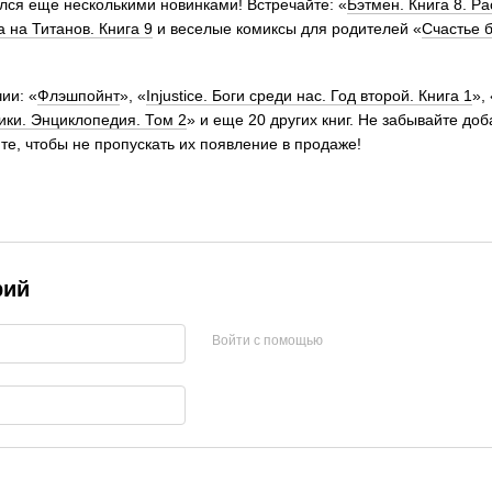
ся еще несколькими новинками! Встречайте: «
Бэтмен. Книга 8. Ра
а на Титанов. Книга 9
и веселые комиксы для родителей «
Счастье 
ии: «
Флэшпойнт
», «
Injustice. Боги среди нас. Год второй. Книга 1
», 
ики. Энциклопедия. Том 2
» и еще 20 других книг. Не забывайте до
те, чтобы не пропускать их появление в продаже!
рий
Войти с помощью