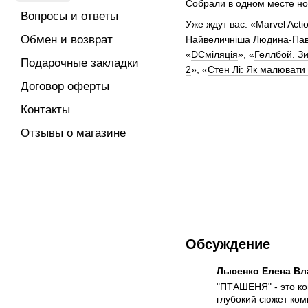
Собрали в одном месте но
Вопросы и ответы
Уже ждут вас: «
Marvel Act
Обмен и возврат
Найвеличніша Людина-Пав
«
DCміляція
», «
Геллбой. З
Подарочные закладки
2
», «
Стен Лі: Як малювати 
Договор оферты
Контакты
Отзывы о магазине
Обсуждение
Лысенко Елена В
"ПТАШЕНЯ" - это к
глубокий сюжет ком