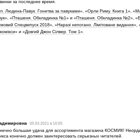
винки за последнее время.
ion. Людина-Павук. Гонитва за павуками
», «
Орли Риму. Книга 1
», «
М
ук
», «
Пташеня. Обкладинка №1
» и «
Пташеня. Обкладинка №2
», «
Б
имовий Спецвипуск 2018
», «
Наразі непогано. Лімітоване видання
», 
комікси
» и «
Довгий Джон Сілвер. Том 1
».
ладимировна
05.03.2021 в 10:05
онечно большая удача для ассортимента магазина КОСМИК! Неорд
икса конечно должен заинтересовать серьезных читателей.