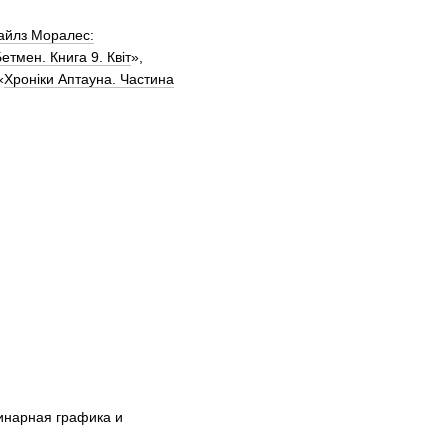
айлз Моралес:
етмен. Книга 9. Квіт
»,
«
Хроніки Аптауна. Частина
инарная графика и