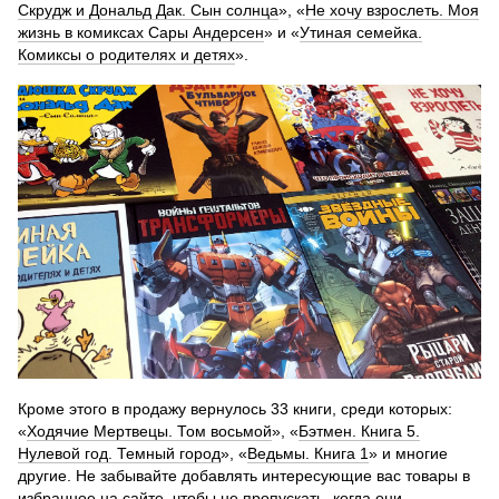
Скрудж и Дональд Дак. Сын солнца
», «
Не хочу взрослеть. Моя
жизнь в комиксах Сары Андерсен
» и «
Утиная семейка.
Комиксы о родителях и детях
».
Кроме этого в продажу вернулось 33 книги, среди которых:
«
Ходячие Мертвецы. Том восьмой
», «
Бэтмен. Книга 5.
Нулевой год. Темный город
», «
Ведьмы. Книга 1
» и многие
другие. Не забывайте добавлять интересующие вас товары в
избранное на сайте, чтобы не пропускать, когда они