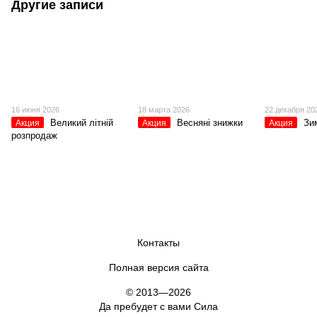
Другие записи
16 июня 2026
18 марта 2026
22 декабря 20
Великий літній
Весняні знижки
Зи
Акция
Акция
Акция
розпродаж
Контакты
Полная версия сайта
© 2013—2026
Да пребудет с вами Сила