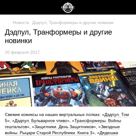
Новости
Дэдпул, Транформеры и другие новинки
Дэдпул, Транформеры и другие
новинки
20 февраля 2017
Свежие комиксы на наших виртуальных полках: «
Дэдпул. Том
5
», «
Дэдпул. Бульварное чтиво
», «
Трансформеры. Войны
гештальтов
», «
Защитники. День Защитников
», «
Звездные
войны. Рыцари Старой Республики. Книга 3
», «
Дядюшка