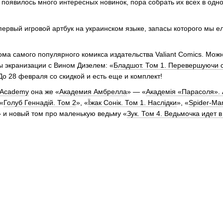
появилось много интересных новинок, пора собрать их всех в одно
первый игровой артбук на украинском языке, запасы которого мы е
тома самого популярного комикса издательства Valiant Comics. Мо
 экранизации с Вином Дизелем: «
Бладшот. Том 1. Перевершуючи 
 До 28 февраля со скидкой и есть еще и комплект!
 Academy
она же «
Академия Амбрелла
» — «
Академія «Парасоля». 
 «
Голуб Геннадій. Том 2
», «
Їжак Сонік. Том 1. Наслідки
», «
Spider-Ma
» и новый том про маленькую ведьму «
Зук. Том 4. Ведьмочка идет 