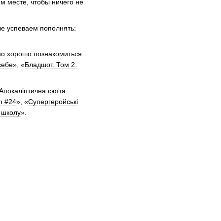
м месте, чтобы ничего не
ле успеваем пополнять:
жно хорошо познакомиться
себе
», «
Бладшот. Том 2.
Апокаліптична сюїта.
n #24
», «
Супергеройські
в школу
».