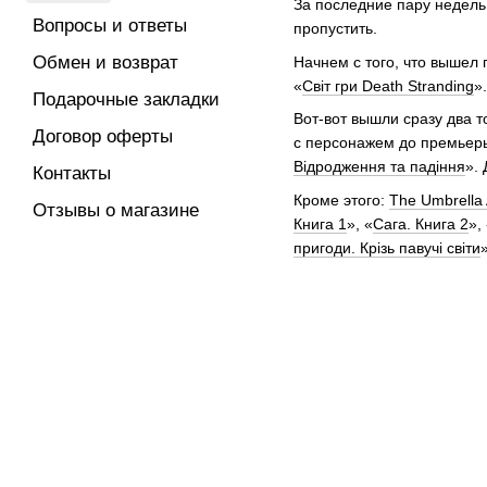
За последние пару недель 
Вопросы и ответы
пропустить.
Обмен и возврат
Начнем с того, что вышел 
«
Світ гри Death Stranding
».
Подарочные закладки
Вот-вот вышли сразу два 
Договор оферты
с персонажем до премьеры
Відродження та падіння
».
Контакты
Кроме этого:
The Umbrella
Отзывы о магазине
Книга 1
», «
Сага. Книга 2
»,
пригоди. Крізь павучі світи