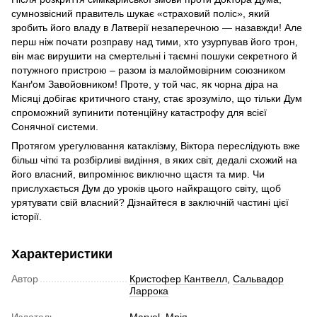
сумнозвісний правитель шукає «страховий поліс», який
зробить його владу в Латверії незаперечною — назавжди! Але
перш ніж почати розправу над тими, хто узурпував його трон,
він має вирушити на смертельні і таємні пошуки секретного й
потужного пристрою – разом із малоймовірним союзником
Канґом Завойовником! Проте, у той час, як чорна діра на
Місяці добігає критичного стану, стає зрозуміло, що тільки Дум
спроможний зупинити потенційну катастрофу для всієї
Сонячної системи.
Протягом урегулювання катаклізму, Віктора переслідують вже
більш чіткі та розбірливі видіння, в яких світ, дедалі схожий на
його власний, випромінює виключно щастя та мир. Чи
прислухається Дум до уроків цього найкращого світу, щоб
урятувати свій власний? Дізнайтеся в заключній частині цієї
історії.
Характеристики
Автор
Кристофер Кантвелл
,
Сальвадор
Ларрока