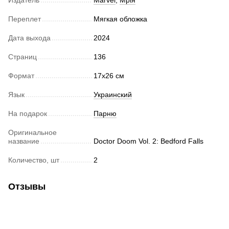
Издатель
Marvel
,
Мрія
Переплет
Мягкая обложка
Дата выхода
2024
Страниц
136
Формат
17х26 см
Язык
Украинский
На подарок
Парню
Оригинальное
название
Doctor Doom Vol. 2: Bedford Falls
Количество, шт
2
Отзывы