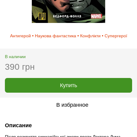
Антигерой • Наукова фантастика • Конфлікти • Супергерої
В наличии
390 грн
Купить
В избранное
Описание
Після розкриття симкарійської змови проти Доктора Дума,