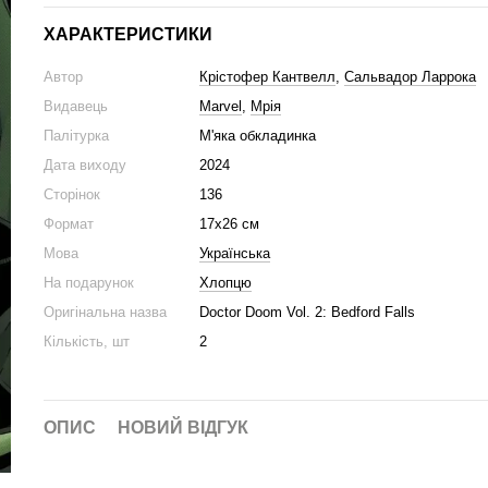
ХАРАКТЕРИСТИКИ
Автор
Крістофер Кантвелл
,
Сальвадор Ларрока
Видавець
Marvel
,
Мрія
Палітурка
М'яка обкладинка
Дата виходу
2024
Сторінок
136
Формат
17х26 см
Мова
Українська
На подарунок
Хлопцю
Оригінальна назва
Doctor Doom Vol. 2: Bedford Falls
Кількість, шт
2
ОПИС
НОВИЙ ВІДГУК