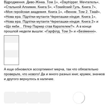
Відродження. Диво-Жінка. Том 1
», «
Daytripper. Мечтатель
»,
«
Стальной Алхимик. Книга 5
», «
Токийский Гуль. Книга 7
»,
«
Моя геройская академия. Книга 1
», «
Веном. Том 2. Тікай
»,
«
Нова ера. Підлітки-мутанти Черепашки-ніндзя. Книга 1
»,
«
Нова ера. Підлітки-мутанти Черепашки-ніндзя. Книга 2
» и
«
Що якби... Пітер Паркер став Карателем?
». А в конце
прошлой недели вышли: «
Гарфілд. Том 3
» и «
Безіменні
».
А еще обновился ассортимент мерча, так что обязательно
проверьте, что нового
! Да и много разных книг, кружек, значков
и другого вернулось в наличие.