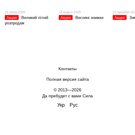
16 июня 2026
18 марта 2026
22 декабря 20
Великий літній
Весняні знижки
Зи
Акция
Акция
Акция
розпродаж
Контакты
Полная версия сайта
© 2013—2026
Да пребудет с вами Сила
Укр
Рус