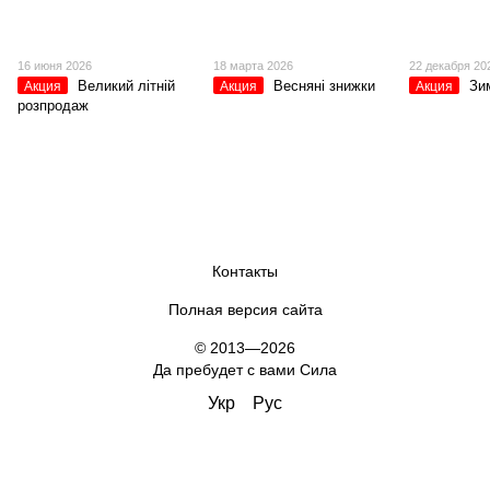
16 июня 2026
18 марта 2026
22 декабря 20
Великий літній
Весняні знижки
Зи
Акция
Акция
Акция
розпродаж
Контакты
Полная версия сайта
© 2013—2026
Да пребудет с вами Сила
Укр
Рус