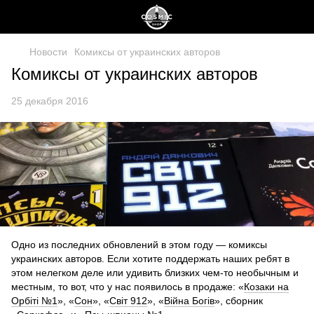
Новости
Комиксы от украинских авторов
Комиксы от украинских авторов
25 декабря 2016
Одно из последних обновлений в этом году — комиксы
украинских авторов. Если хотите поддержать наших ребят в
этом нелегком деле или удивить близких чем-то необычным и
местным, то вот, что у нас появилось в продаже: «
Козаки на
Орбіті №1
», «
Cон
», «
Світ 912
», «
Війна Богів
», сборник