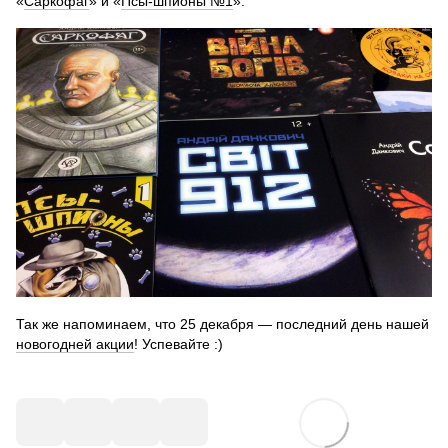
«
Саркофаг
» и «
Псы-шпионы №1
».
Так же напоминаем, что 25 декабря — последний день нашей
новогодней акции
! Успевайте :)