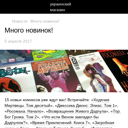
Новости
Много новинок!
Много новинок!
5 апреля 2017
15 новых комиксов уже ждут вас! Встречайте: «
Ходячие
Мертвецы. Том десятый
», «
Джессика Джонс: Элиас. Том 1
»,
«
Росомаха. Начало
», «
Возвращение Живого Дэдпула
», «
Тор.
Бог Грома. Том 2
», «
Что если Веном завладел бы
Дэдпулом?
», «
Время Приключений. Книга 7
», «
Загробная