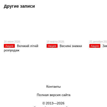
Другие записи
16 июня 2026
18 марта 2026
22 декабря 20
Великий літній
Весняні знижки
Зи
Акция
Акция
Акция
розпродаж
Контакты
Полная версия сайта
© 2013—2026