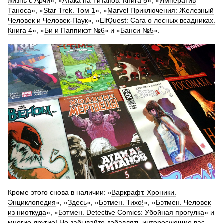
жизнь с Арчи
», «
Атака на Титанов. Книга 5
», «
Императив
Таноса
», «
Star Trek. Том 1
», «
Marvel Приключения: Железный
Человек и Человек-Паук
», «
ElfQuest: Сага о лесных всадниках.
Книга 4
», «
Би и Паппикэт №6
» и «
Банси №5
».
Кроме этого снова в наличии: «
Варкрафт. Хроники.
Энциклопедия
», «
Здесь
», «
Бэтмен. Тихо!
», «
Бэтмен. Человек
из ниоткуда
», «
Бэтмен. Detective Comics: Убойная прогулка
» и
многие другие! Не забывайте добавлять интересующие вас