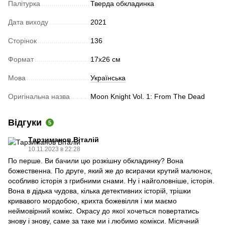
Палітурка
Тверда обкладинка
Дата виходу
2021
Сторінок
136
Формат
17х26 см
Мова
Українська
Оригінальна назва
Moon Knight Vol. 1: From The Dead
Відгуки
5
Тарзиманов Віталій
10.11.2023 в 22:28
По перше. Ви бачили цю розкішну обкладинку? Вона
божественна. По друге, який же до всирачки крутий малюнок,
особливо історія з грибними снами. Ну і найголовніше, історія.
Вона в дідька чудова, кілька детективних історій, трішки
кривавого мордобою, крихта божевілля і ми маємо
неймовірний комікс. Окрасу до якої хочеться повертатись
знову і знову, саме за таке ми і любимо комікси. Місячний