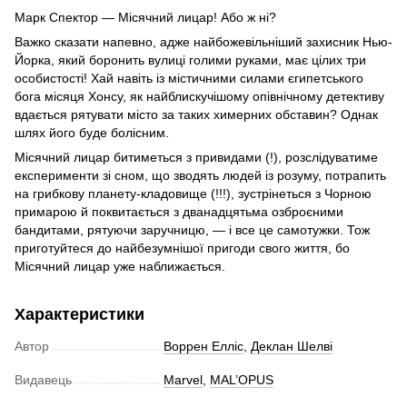
Марк Спектор — Місячний лицар! Або ж ні?
Важко сказати напевно, адже найбожевільніший захисник Нью-
Йорка, який боронить вулиці голими руками, має цілих три
особистості! Хай навіть із містичними силами єгипетського
бога місяця Хонсу, як найблискучішому опівнічному детективу
вдається рятувати місто за таких химерних обставин? Однак
шлях його буде болісним.
Місячний лицар битиметься з привидами (!), розслідуватиме
експерименти зі сном, що зводять людей із розуму, потрапить
на грибкову планету-кладовище (!!!), зустрінеться з Чорною
примарою й поквитається з дванадцятьма озброєними
бандитами, рятуючи заручницю, — і все це самотужки. Тож
приготуйтеся до найбезумнішої пригоди свого життя, бо
Місячний лицар уже наближається.
Характеристики
Автор
Воррен Елліс
,
Деклан Шелві
Видавець
Marvel
,
MAL’OPUS