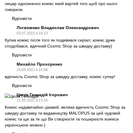
лицар однозначно комікс який вартий того щоб про нього
говорили.
Відповісти
Логвіненко Владислав Олександрович
03.07.2022 в 16:23
Купив комікс після того як подивився серіал, комікс дуже
сподобався, вдячний Cosmic Shop за швидку доставку)
Відповісти
Михайло Прохоренко
24.05.2021 в 15:08
вдячність Сosmic Shop за швидку доставку, комікс супер!
Відповісти
Цюзік Геннадій Ігорович
21.05.2021 в 13:35
Комікс надзвичайно цікавий, велика вдячність Сosmic Shop за
швидку доставку та видавництву MAL’OPUS за цей чудовий
комікс та ще за те що Ви створюєте та поширюєте комікси
українською мовою:)