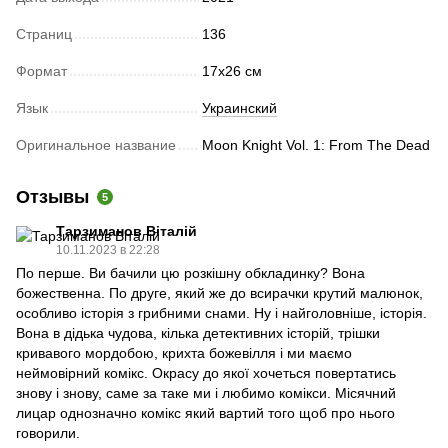
Страниц
136
Формат
17х26 см
Язык
Украинский
Оригинальное название
Moon Knight Vol. 1: From The Dead
Отзывы
5
Тарзиманов Віталій
10.11.2023 в 22:28
По перше. Ви бачили цю розкішну обкладинку? Вона
божественна. По друге, який же до всирачки крутий малюнок,
особливо історія з грибними снами. Ну і найголовніше, історія.
Вона в дідька чудова, кілька детективних історій, трішки
кривавого мордобою, крихта божевілля і ми маємо
неймовірний комікс. Окрасу до якої хочеться повертатись
знову і знову, саме за таке ми і любимо комікси. Місячний
лицар однозначно комікс який вартий того щоб про нього
говорили.