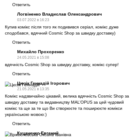
Ответить
Логвіненко Владислав Олександрович
03.07.2022 в 16:23
Купив комікс після того як подивився серіал, комікс дуже
сподобався, вдячний Cosmic Shop за швидку доставку)
Ответить
Михайло Прохоренко
24.05.2021 в 15:08
вдячність Сosmic Shop за швидку доставку, комікс супер!
Ответить
Цюзік Геннадій Ігорович
21.05.2021 в 13:35
Комікс надзвичайно цікавий, велика вдячність Сosmic Shop за
швидку доставку та видавництву MAL’OPUS за цей чудовий
комікс та ще за те що Ви створюєте та поширюєте комікси
українською мовою:)
Ответить
Куцаченко Евгений