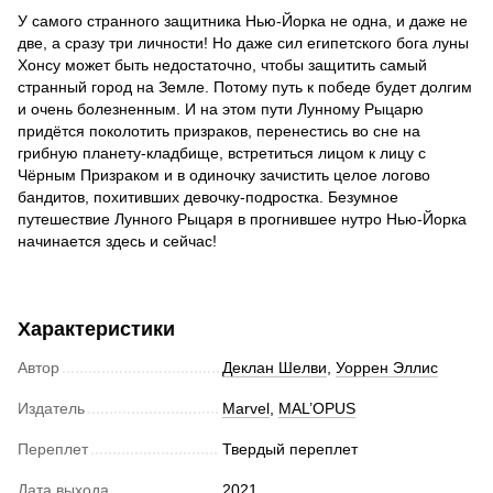
У самого странного защитника Нью-Йорка не одна, и даже не
две, а сразу три личности! Но даже сил египетского бога луны
Хонсу может быть недостаточно, чтобы защитить самый
странный город на Земле. Потому путь к победе будет долгим
и очень болезненным. И на этом пути Лунному Рыцарю
придётся поколотить призраков, перенестись во сне на
грибную планету-кладбище, встретиться лицом к лицу с
Чёрным Призраком и в одиночку зачистить целое логово
бандитов, похитивших девочку-подростка. Безумное
путешествие Лунного Рыцаря в прогнившее нутро Нью-Йорка
начинается здесь и сейчас!
Характеристики
Автор
Деклан Шелви
,
Уоррен Эллис
Издатель
Marvel
,
MAL’OPUS
Переплет
Твердый переплет
Дата выхода
2021