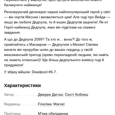
балакучого найманця!
Регенеруючий дегенерат наразі найпопулярніший герой у світі
— він чортів Месник і вихваляється цим! Але годі про Вейда —
якщо ви любите Дедпула, то й інших Дедпулів заціните! Як-от
Герої-найманці Дедпула, яких він підв’язав на скажені
завдання.
А що до Дедпула 2099? Та хто ж… вона?! До того ж,
привітайтесь з Масакром — Дедпулом з Мехіко! Своїми
мачете він прорубає шлях до ваших сердець у своїй
мексиканській пригоді (криво перекладеній людьми, які навіть
не знають іспанської)! Ще більш дедпульного коміксу годі й
придумати!
У збірку війшли: Deadpool #6-7.
Характеристики
Автор
Джерри Дагган
,
Скотт Коблиш
Видавець
Fireclaw
,
Marvel
Палітурка
М'яка обкладинка