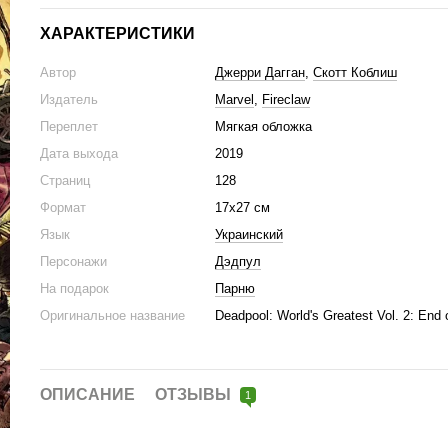
ХАРАКТЕРИСТИКИ
Автор
Джерри Дагган
,
Скотт Коблиш
Издатель
Marvel
,
Fireclaw
Переплет
Мягкая обложка
Дата выхода
2019
Страниц
128
Формат
17x27 см
Язык
Украинский
Персонажи
Дэдпул
На подарок
Парню
Оригинальное название
Deadpool: World's Greatest Vol. 2: End o
ОПИСАНИЕ
ОТЗЫВЫ
1