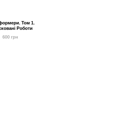
формери. Том 1.
сковані Роботи
600 грн