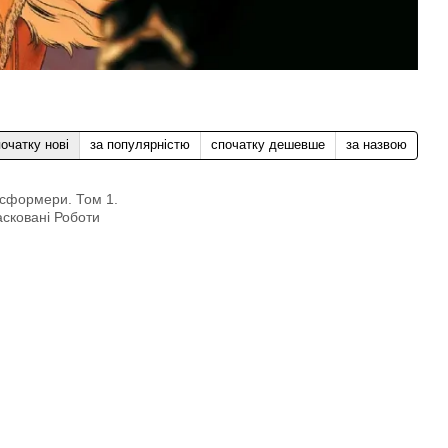
очатку нові
за популярністю
спочатку дешевше
за назвою