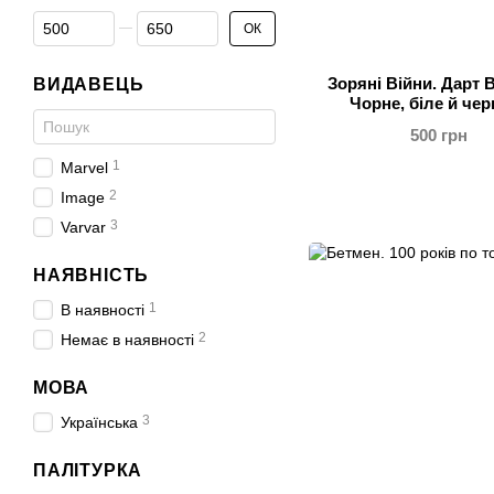
Від Ціна, грн
До Ціна, грн
ОК
Зоряні Війни. Дарт 
ВИДАВЕЦЬ
Чорне, біле й че
500 грн
1
Marvel
2
Image
3
Varvar
НАЯВНІСТЬ
1
В наявності
2
Немає в наявності
МОВА
3
Українська
ПАЛІТУРКА