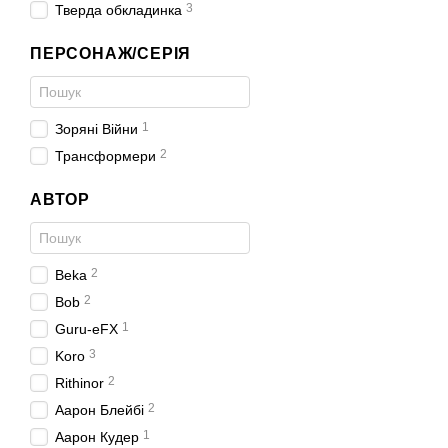
3
Тверда обкладинка
ПЕРСОНАЖ/СЕРІЯ
1
Зоряні Війни
2
Трансформери
АВТОР
2
Beka
2
Bob
1
Guru-eFX
3
Koro
2
Rithinor
2
Аарон Блейбі
1
Аарон Кудер