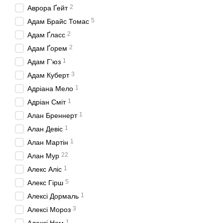
2
Аврора Ґейт
5
Адам Брайс Томас
2
Адам Ґласс
2
Адам Ґорем
1
Адам Г’юз
3
Адам Куберт
1
Адріана Мело
1
Адріан Сміт
1
Алан Бреннерт
1
Алан Девіс
1
Алан Мартін
22
Алан Мур
1
Алекс Аліс
5
Алекс Гірш
1
Алексі Дормаль
3
Алексі Мороз
1
Алексі Нем