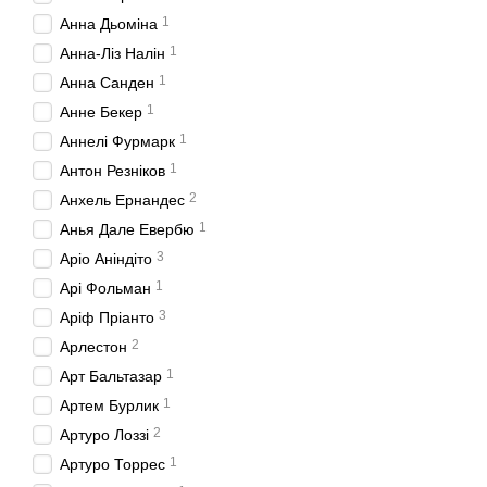
1
Анна Дьоміна
1
Анна-Ліз Налін
1
Анна Санден
1
Анне Бекер
1
Аннелі Фурмарк
1
Антон Резніков
2
Анхель Ернандес
1
Анья Дале Евербю
3
Аріо Аніндіто
1
Арі Фольман
3
Аріф Пріанто
2
Арлестон
1
Арт Бальтазар
1
Артем Бурлик
2
Артуро Лоззі
1
Артуро Торрес