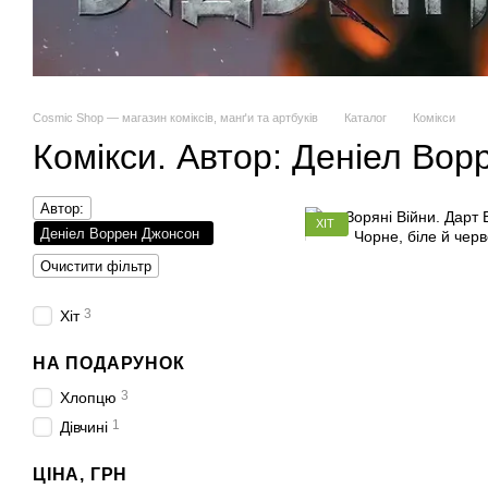
Cosmic Shop — магазин коміксів, манґи та артбуків
Каталог
Комікси
Комікси. Автор: Деніел Во
Автор:
ХІТ
Деніел Воррен Джонсон
Очистити фільтр
3
Хіт
НА ПОДАРУНОК
3
Хлопцю
1
Дівчині
ЦІНА, ГРН