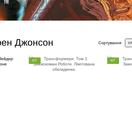
ррен Джонсон
сп
Сортування:
ХІТ
ХІТ