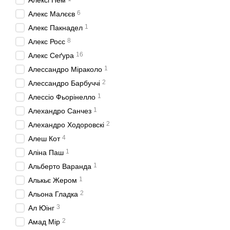
6
Алекс Малєєв
1
Алекс Пакнадел
8
Алекс Росс
16
Алекс Сеґура
1
Алессандро Miрaкoлo
2
Алессандро Барбуччі
1
Алессіо Фьорінелло
1
Алехандро Санчез
2
Алехандро Ходоровскі
4
Алеш Кот
1
Аліна Паш
1
Альберто Варанда
1
Алькьє Жером
2
Альона Гладка
3
Ал Юінг
2
Амад Мір