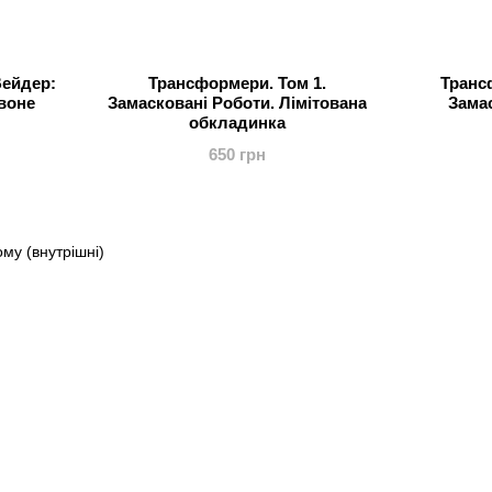
Вейдер:
Трансформери. Том 1.
Транс
рвоне
Замасковані Роботи. Лімітована
Зама
обкладинка
650 грн