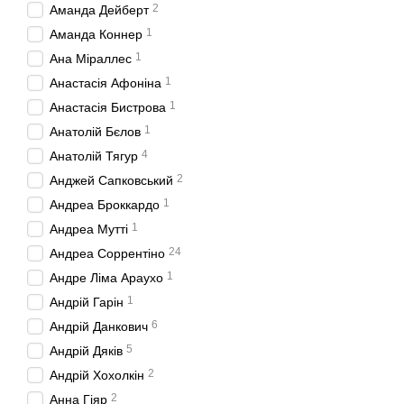
2
Аманда Дейберт
1
Аманда Коннер
1
Ана Міраллес
1
Анастасія Афоніна
1
Анастасія Бистрова
1
Анатолій Бєлов
4
Анатолій Тягур
2
Анджей Сапковський
1
Андреа Броккардо
1
Андреа Мутті
24
Андреа Соррентіно
1
Андре Ліма Араухо
1
Андрій Гарін
6
Андрій Данкович
5
Андрій Дяків
2
Андрій Хохолкін
2
Анна Гіяр