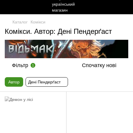
Каталог
Комікси
Комікси. Автор: Дені Пендерґаст
Фільтр
Спочатку нові
1
Автор
Дені Пендерґаст