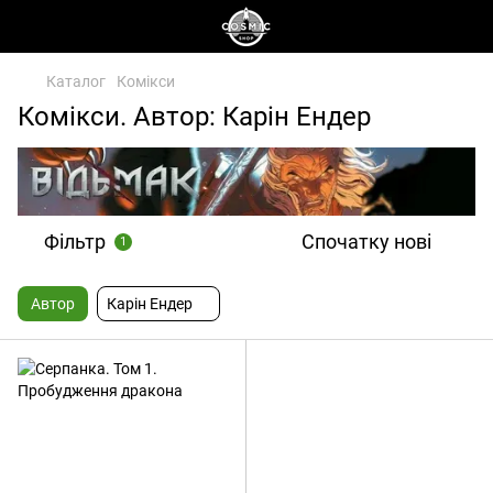
Каталог
Комікси
Комікси. Автор: Карін Ендер
Фільтр
Спочатку нові
1
Автор
Карін Ендер