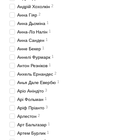
2
Андрій Хохолкін
2
Анна Гіяр
1
Анна Дьоміна
1
Анна-Ліз Налін
1
Анна Санден
1
Анне Бекер
1
Аннелі Фурмарк
1
Антон Резніков
2
Анхель Ернандес
1
Анья Дале Евербю
3
Аріо Аніндіто
1
Арі Фольман
3
Аріф Пріанто
2
Арлестон
1
Арт Бальтазар
1
Артем Бурлик