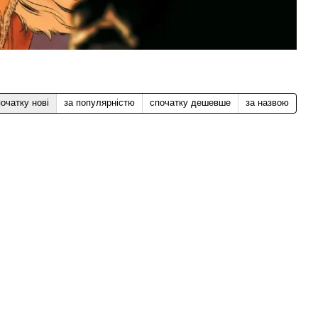
очатку нові
за популярністю
спочатку дешевше
за назвою