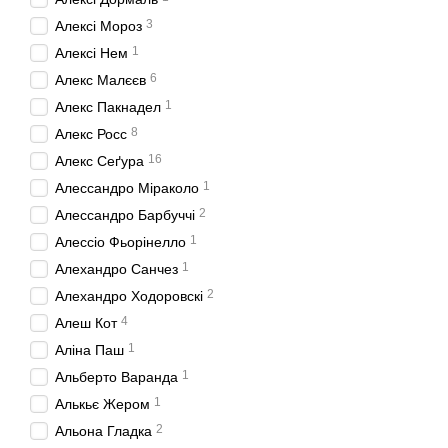
3
Алексі Мороз
1
Алексі Нем
6
Алекс Малєєв
1
Алекс Пакнадел
8
Алекс Росс
16
Алекс Сеґура
1
Алессандро Miрaкoлo
2
Алессандро Барбуччі
1
Алессіо Фьорінелло
1
Алехандро Санчез
2
Алехандро Ходоровскі
4
Алеш Кот
1
Аліна Паш
1
Альберто Варанда
1
Алькьє Жером
2
Альона Гладка