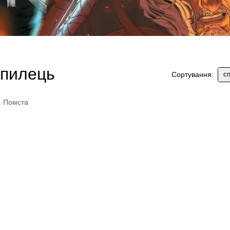
опилець
сп
Сортування: