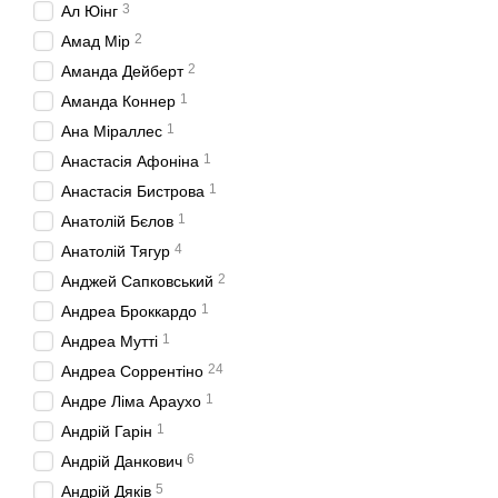
3
Ал Юінг
2
Амад Мір
2
Аманда Дейберт
1
Аманда Коннер
1
Ана Міраллес
1
Анастасія Афоніна
1
Анастасія Бистрова
1
Анатолій Бєлов
4
Анатолій Тягур
2
Анджей Сапковський
1
Андреа Броккардо
1
Андреа Мутті
24
Андреа Соррентіно
1
Андре Ліма Араухо
1
Андрій Гарін
6
Андрій Данкович
5
Андрій Дяків