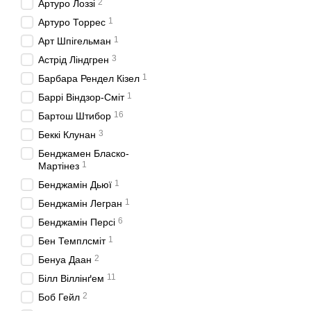
2
Артуро Лоззі
1
Артуро Торрес
1
Арт Шпігельман
3
Астрід Ліндгрен
1
Барбара Рендел Кізел
1
Баррі Віндзор-Сміт
16
Бартош Штибор
3
Беккі Клунан
Бенджамен Бласко-
1
Мартінез
1
Бенджамін Дьюї
1
Бенджамін Легран
6
Бенджамін Персі
1
Бен Темплсміт
2
Бенуа Даан
11
Білл Віллінґем
2
Боб Гейл