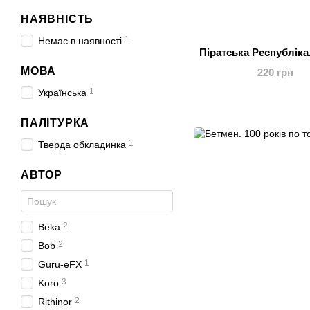
НАЯВНІСТЬ
1
Немає в наявності
Піратська Республіка
МОВА
220 грн
1
Українська
ПАЛІТУРКА
1
Тверда обкладинка
АВТОР
2
Beka
2
Bob
1
Guru-eFX
3
Koro
2
Rithinor