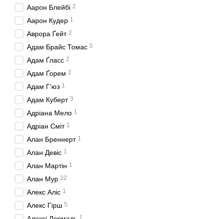
2
Аарон Блейбі
1
Аарон Кудер
2
Аврора Ґейт
5
Адам Брайс Томас
2
Адам Ґласс
2
Адам Ґорем
1
Адам Г’юз
3
Адам Куберт
1
Адріана Мело
1
Адріан Сміт
1
Алан Бреннерт
1
Алан Девіс
1
Алан Мартін
22
Алан Мур
1
Алекс Аліс
5
Алекс Гірш
1
Алексі Дормаль