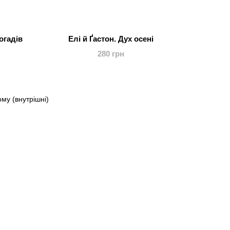
погадів
Елі й Ґастон. Дух осені
280 грн