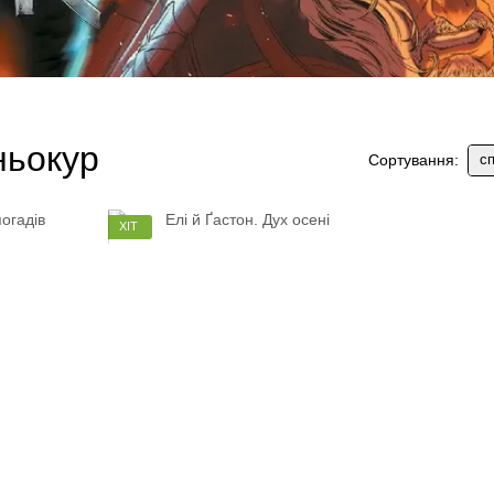
ньокур
сп
Сортування:
ХІТ