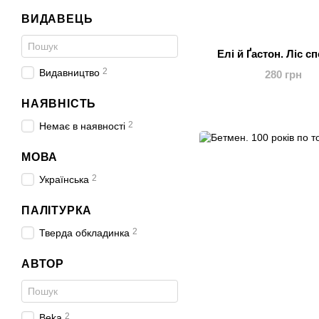
ВИДАВЕЦЬ
Елі й Ґастон. Ліс с
2
Видавництво
280 грн
НАЯВНІСТЬ
2
Немає в наявності
МОВА
2
Українська
ПАЛІТУРКА
2
Тверда обкладинка
АВТОР
2
Beka