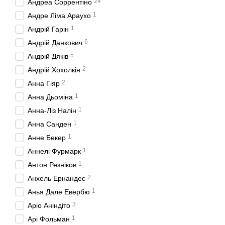
24
Андреа Соррентіно
1
Андре Ліма Араухо
1
Андрій Гарін
6
Андрій Данкович
5
Андрій Дяків
2
Андрій Хохолкін
2
Анна Гіяр
1
Анна Дьоміна
1
Анна-Ліз Налін
1
Анна Санден
1
Анне Бекер
1
Аннелі Фурмарк
1
Антон Резніков
2
Анхель Ернандес
1
Анья Дале Евербю
3
Аріо Аніндіто
1
Арі Фольман