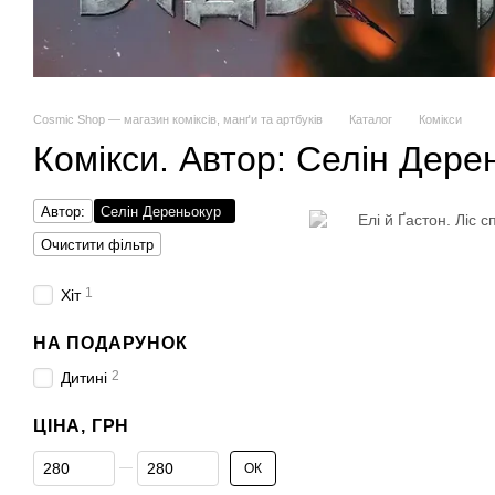
Cosmic Shop — магазин коміксів, манґи та артбуків
Каталог
Комікси
Комікси. Автор: Селін Дере
Автор:
Селін Дереньокур
Очистити фільтр
1
Хіт
НА ПОДАРУНОК
2
Дитині
ЦІНА, ГРН
Від Ціна, грн
До Ціна, грн
ОК