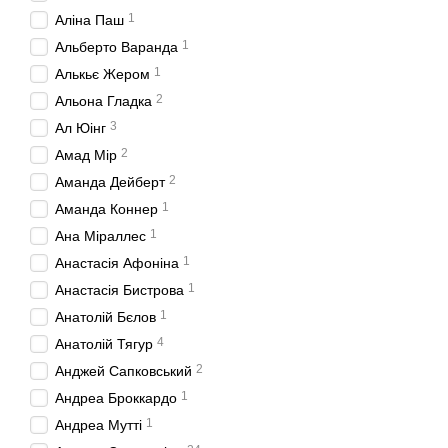
1
Аліна Паш
1
Альберто Варанда
1
Алькьє Жером
2
Альона Гладка
3
Ал Юінг
2
Амад Мір
2
Аманда Дейберт
1
Аманда Коннер
1
Ана Міраллес
1
Анастасія Афоніна
1
Анастасія Бистрова
1
Анатолій Бєлов
4
Анатолій Тягур
2
Анджей Сапковський
1
Андреа Броккардо
1
Андреа Мутті