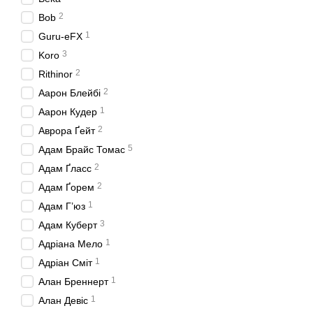
2
Bob
1
Guru-eFX
3
Koro
2
Rithinor
2
Аарон Блейбі
1
Аарон Кудер
2
Аврора Ґейт
5
Адам Брайс Томас
2
Адам Ґласс
2
Адам Ґорем
1
Адам Г’юз
3
Адам Куберт
1
Адріана Мело
1
Адріан Сміт
1
Алан Бреннерт
1
Алан Девіс