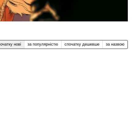
очатку нові
за популярністю
спочатку дешевше
за назвою