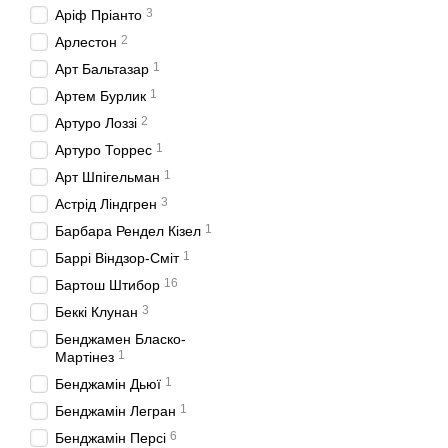
3
Аріф Пріанто
2
Арлестон
1
Арт Бальтазар
1
Артем Бурлик
2
Артуро Лоззі
1
Артуро Торрес
1
Арт Шпігельман
3
Астрід Ліндгрен
1
Барбара Рендел Кізел
1
Баррі Віндзор-Сміт
16
Бартош Штибор
3
Беккі Клунан
Бенджамен Бласко-
1
Мартінез
1
Бенджамін Дьюї
1
Бенджамін Легран
6
Бенджамін Персі