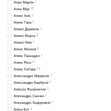
1
Алан Мартін
22
Алан Мур
1
Алекс Аліс
5
Алекс Гірш
1
Алексі Дормаль
3
Алексі Мороз
1
Алексі Нем
6
Алекс Малєєв
1
Алекс Пакнадел
8
Алекс Росс
16
Алекс Сеґура
1
Алессандро Miрaкoлo
2
Алессандро Барбуччі
1
Алессіо Фьорінелло
1
Алехандро Санчез
2
Алехандро Ходоровскі
4
Алеш Кот