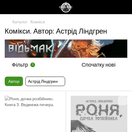
Каталог
Комікси
Комікси. Автор: Астрід Ліндгрен
Фільтр
Спочатку нові
1
Автор
Астрід Ліндгрен