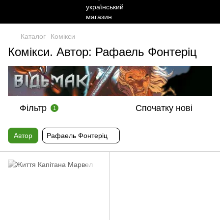
Каталог
Комікси
Комікси. Автор: Рафаель Фонтеріц
Фільтр
Спочатку нові
1
Автор
Рафаель Фонтеріц