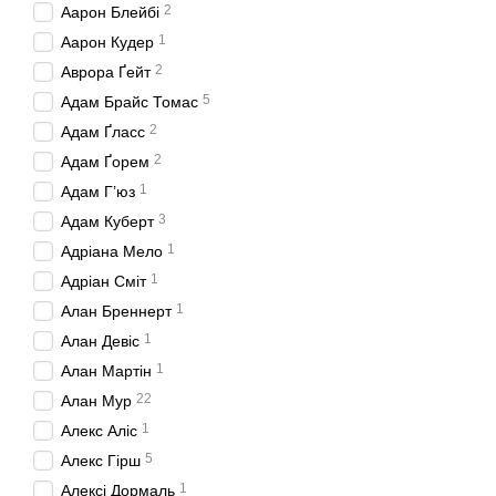
2
Аарон Блейбі
1
Аарон Кудер
2
Аврора Ґейт
5
Адам Брайс Томас
2
Адам Ґласс
2
Адам Ґорем
1
Адам Г’юз
3
Адам Куберт
1
Адріана Мело
1
Адріан Сміт
1
Алан Бреннерт
1
Алан Девіс
1
Алан Мартін
22
Алан Мур
1
Алекс Аліс
5
Алекс Гірш
1
Алексі Дормаль