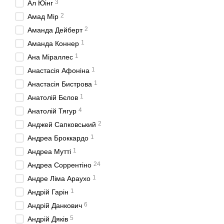
3
Ал Юінг
2
Амад Мір
2
Аманда Дейберт
1
Аманда Коннер
1
Ана Міраллес
1
Анастасія Афоніна
1
Анастасія Бистрова
1
Анатолій Бєлов
4
Анатолій Тягур
2
Анджей Сапковський
1
Андреа Броккардо
1
Андреа Мутті
24
Андреа Соррентіно
1
Андре Ліма Араухо
1
Андрій Гарін
6
Андрій Данкович
5
Андрій Дяків