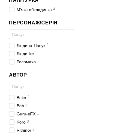
ПАЛІТУРКА
4
М'яка обкладинка
ПЕРСОНАЖ/СЕРІЯ
2
Людина-Павук
1
Люди Ікс
1
Росомаха
АВТОР
2
Beka
2
Bob
1
Guru-eFX
3
Koro
2
Rithinor