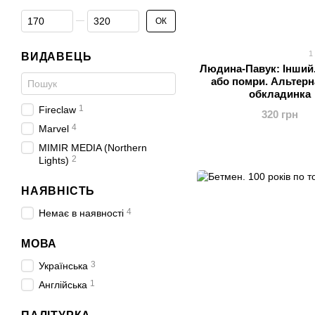
Від Ціна, грн
До Ціна, грн
ОК
1
ВИДАВЕЦЬ
Людина-Павук: Інший.
або помри. Альтерн
обкладинка
1
Fireclaw
320 грн
4
Marvel
MIMIR MEDIA (Northern
2
Lights)
НАЯВНІСТЬ
4
Немає в наявності
МОВА
3
Українська
1
Англійська