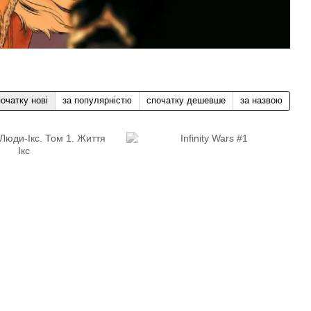
очатку нові
за популярністю
спочатку дешевше
за назвою