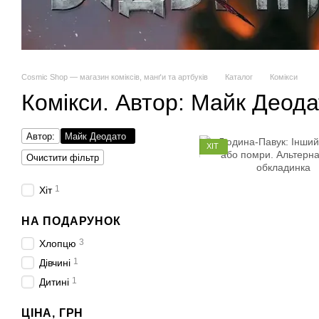
Cosmic Shop — магазин коміксів, манґи та артбуків
Каталог
Комікси
Комікси. Автор: Майк Деода
Автор:
Майк Деодато
ХІТ
Очистити фільтр
1
Хіт
НА ПОДАРУНОК
3
Хлопцю
1
Дівчині
1
Дитині
ЦІНА, ГРН