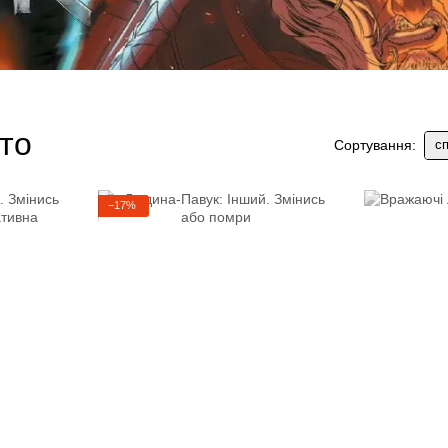
то
сп
Сортування:
−17%