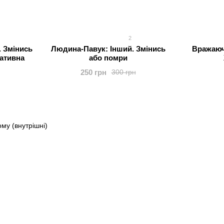
2
 Змінись
Людина-Павук: Інший. Змінись
Вражаючі
ативна
або помри
250 грн
300 грн