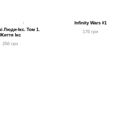
Infinity Wars #1
1
 Люди-Ікс. Том 1.
170 грн
Життя Ікс
250 грн