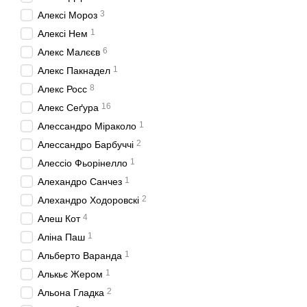
3
Алексі Мороз
1
Алексі Нем
6
Алекс Малєєв
1
Алекс Пакнадел
8
Алекс Росс
16
Алекс Сеґура
1
Алессандро Miрaкoлo
2
Алессандро Барбуччі
1
Алессіо Фьорінелло
1
Алехандро Санчез
2
Алехандро Ходоровскі
4
Алеш Кот
1
Аліна Паш
1
Альберто Варанда
1
Алькьє Жером
2
Альона Гладка