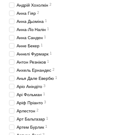
2
Андрій Хохолкін
2
Анна Гіяр
1
Анна Дьоміна
1
Анна-Ліз Налін
1
Анна Санден
1
Анне Бекер
1
Аннелі Фурмарк
1
Антон Резніков
2
Анхель Ернандес
1
Анья Дале Евербю
3
Аріо Аніндіто
1
Арі Фольман
3
Аріф Пріанто
2
Арлестон
1
Арт Бальтазар
1
Артем Бурлик
2