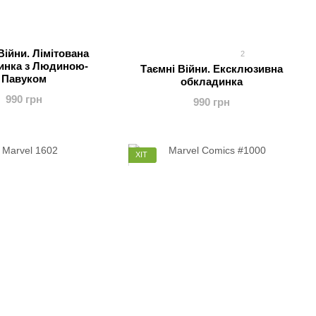
Війни. Лімітована
2
инка з Людиною-
Таємні Війни. Ексклюзивна
Павуком
обкладинка
990 грн
990 грн
ХІТ