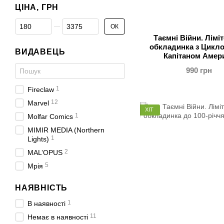
ЦІНА, ГРН
Від Ціна, грн
До Ціна, грн
ОК
Таємні Війни. Лімі
обкладинка з Цикло
ВИДАВЕЦЬ
Капітаном Амер
990 грн
1
Fireclaw
12
Marvel
ХІТ
1
Molfar Comics
MIMIR MEDIA (Northern
1
Lights)
2
MAL’OPUS
5
Мрія
НАЯВНІСТЬ
1
В наявності
11
Немає в наявності