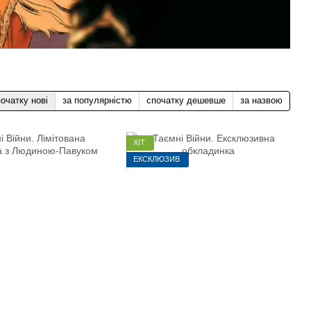
очатку нові
за популярністю
спочатку дешевше
за назвою
ХІТ
ЕКСКЛЮЗИВ