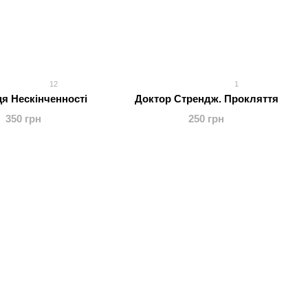
12
1
я Нескінченності
Доктор Стрендж. Прокляття
350 грн
250 грн