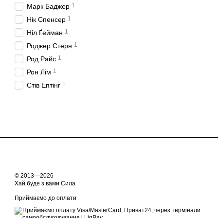
1
Марк Баджер
1
Нік Спенсер
1
Ніл Ґейман
1
Роджер Стерн
1
Род Райс
1
Рон Лім
1
Стів Ептінг
© 2013—2026
Хай буде з вами Сила
Приймаємо до оплати