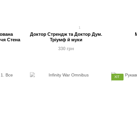
1
тована
Доктор Стрендж та Доктор Дум.
ччя Стена
Тріумф й муки
330 грн
ХІТ