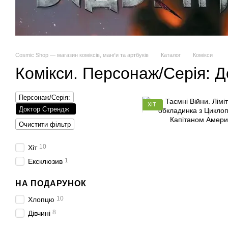
Cosmic Shop — магазин коміксів, манґи та артбуків
Каталог
Комікси
Комікси. Персонаж/Серія: 
Персонаж/Серія:
ХІТ
Доктор Стрендж
Очистити фільтр
10
Хіт
1
Ексклюзив
НА ПОДАРУНОК
10
Хлопцю
8
Дівчині