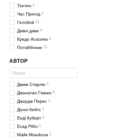
1
Тентен
1
Час Пригод
11
Геллбой
4
Дивні дива
6
Кредо Асасина
12
Потойбічник
АВТОР
2
Джим Старлін
6
Джонатан Гікмен
1
Джордж Перес
1
Донні Кейтс
1
Енді Куберт
5
Есад Рібіч
1
Майк Міньйола