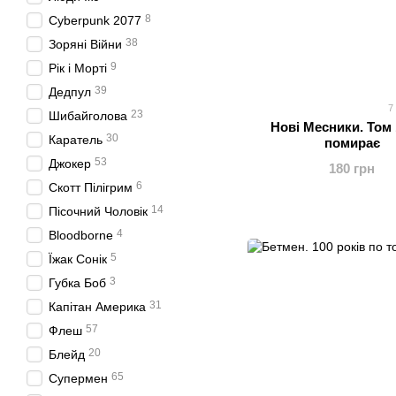
8
Cyberpunk 2077
38
Зоряні Війни
9
Рік і Морті
39
Дедпул
7
23
Шибайголова
Нові Месники. Том 
30
Каратель
помирає
53
Джокер
180 грн
6
Скотт Пілігрим
14
Пісочний Чоловік
4
Bloodborne
5
Їжак Сонік
3
Губка Боб
31
Капітан Америка
57
Флеш
20
Блейд
65
Супермен