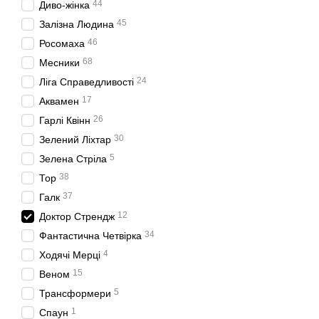
44
Диво-жінка
45
Залізна Людина
46
Росомаха
68
Месники
24
Ліга Справедливості
17
Аквамен
26
Гарлі Квінн
30
Зелений Ліхтар
5
Зелена Стріла
38
Тор
37
Галк
12
Доктор Стрендж
34
Фантастична Четвірка
4
Ходячі Мерці
15
Веном
5
Трансформери
1
Спаун