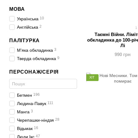
МОВА
10
Українська
2
Англійська
1
Таємні Війни. Лімі
обкладинка до 100-рі
ПАЛІТУРКА
Лі
3
М'яка обкладинка
990 грн
9
Тверда обкладинка
ПЕРСОНАЖ/СЕРІЯ
ХІТ
196
Бетмен
111
Людина-Павук
3
Манга
28
Черепашки-ніндзя
16
Відьмак
47
Люди Ікс