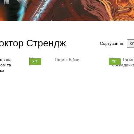
Доктор Стрендж
сп
Сортування:
ХІТ
ХІТ