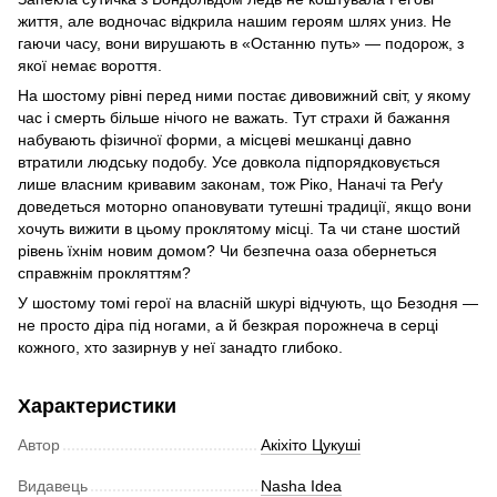
життя, але водночас відкрила нашим героям шлях униз. Не
гаючи часу, вони вирушають в «Останню путь» — подорож, з
якої немає вороття.
На шостому рівні перед ними постає дивовижний світ, у якому
час і смерть більше нічого не важать. Тут страхи й бажання
набувають фізичної форми, а місцеві мешканці давно
втратили людську подобу. Усе довкола підпорядковується
лише власним кривавим законам, тож Ріко, Наначі та Реґу
доведеться моторно опановувати тутешні традиції, якщо вони
хочуть вижити в цьому проклятому місці. Та чи стане шостий
рівень їхнім новим домом? Чи безпечна оаза обернеться
справжнім прокляттям?
У шостому томі герої на власній шкурі відчують, що Безодня —
не просто діра під ногами, а й безкрая порожнеча в серці
кожного, хто зазирнув у неї занадто глибоко.
Характеристики
Автор
Акіхіто Цукуші
Видавець
Nasha Idea