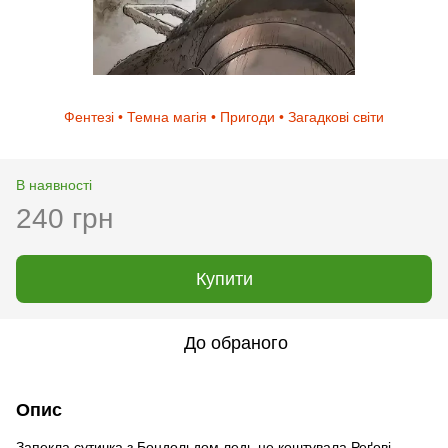
Фентезі • Темна магія • Пригоди • Загадкові світи
В наявності
240 грн
Купити
До обраного
Опис
Запекла сутичка з Бондольдом ледь не коштувала Реґові