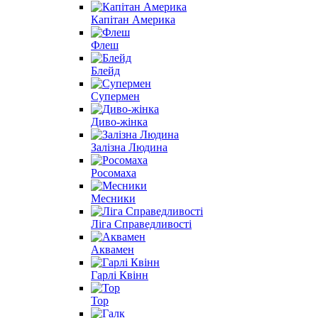
Капітан Америка
Флеш
Блейд
Супермен
Диво-жінка
Залізна Людина
Росомаха
Месники
Ліга Справедливості
Аквамен
Гарлі Квінн
Тор