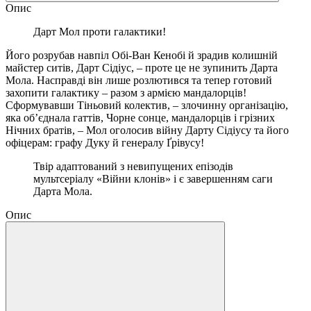
Опис
Дарт Мол проти галактики!
Його розрубав навпіл Обі-Ван Кенобі й зрадив колишній
майстер ситів, Дарт Сідіус, – проте це не зупинить Дарта
Мола. Насправді він лише розлютився та тепер готовий
захопити галактику – разом з армією мандалорців!
Сформувавши Тіньовий колектив, – злочинну організацію,
яка об’єднала гаттів, Чорне сонце, мандалорців і грізних
Нічних братів, – Мол оголосив війну Дарту Сідіусу та його
офіцерам: графу Дуку й генералу Ґрівусу!
Твір адаптований з невипущених епізодів
мультсеріалу «Війни клонів» і є завершенням саги
Дарта Мола.
Опис