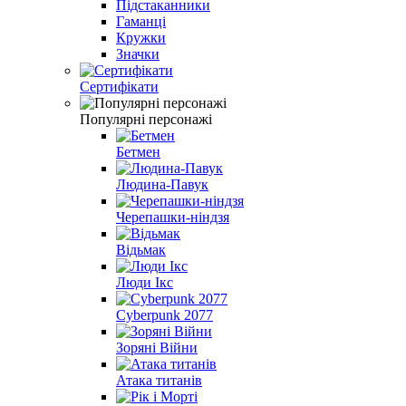
Підстаканники
Гаманці
Кружки
Значки
Сертифікати
Популярні персонажі
Бетмен
Людина-Павук
Черепашки-ніндзя
Відьмак
Люди Ікс
Cyberpunk 2077
Зоряні Війни
Атака титанів