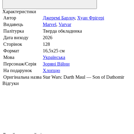
Характеристики
Автор
Джеремі Барлоу
,
Хуан Фрігері
Видавець
Marvel
,
Varvar
Палітурка
Тверда обкладинка
Дата виходу
2026
Сторінок
128
Формат
16,5х25 см
Мова
Українська
Персонаж/Серія
Зоряні Війни
На подарунок
Хлопцю
Оригінальна назва
Star Wars: Darth Maul — Son of Dathomir
Відгуки